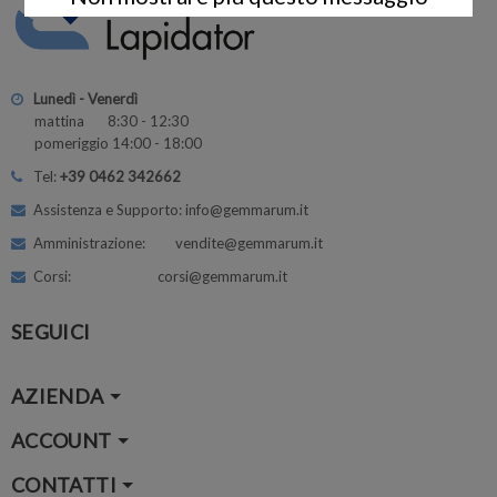
Lunedì - Venerdì
mattina 8:30 - 12:30
pomeriggio 14:00 - 18:00
Tel:
+39 0462 342662
Assistenza e Supporto: info@gemmarum.it
Amministrazione: vendite@gemmarum.it
Corsi: corsi@gemmarum.it
SEGUICI
AZIENDA
ACCOUNT
CONTATTI