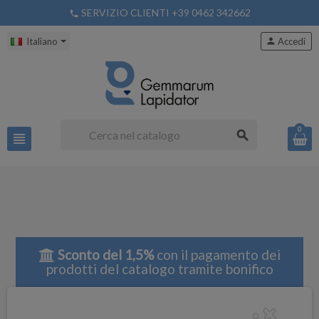
SERVIZIO CLIENTI +39 0462 342662
phone
Italiano
person
Accedi
0
search
view_headline
Sconto del 1,5%
con il pagamento dei
prodotti del catalogo tramite bonifico