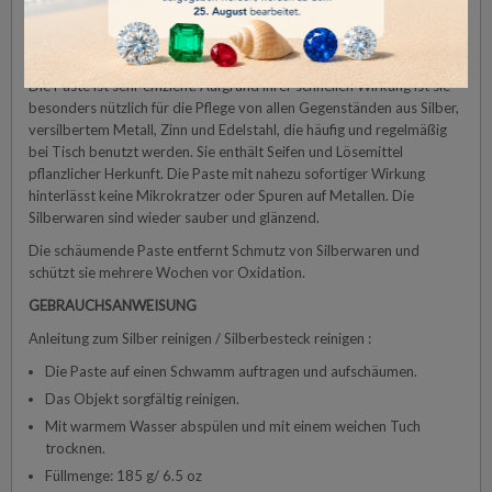
Schnelle und effiziente Anwendung, durch die die Objekte nicht
beschädigt werden.
Die Paste ist sehr effizient. Aufgrund ihrer schnellen Wirkung ist sie
besonders nützlich für die Pflege von allen Gegenständen aus Silber,
versilbertem Metall, Zinn und Edelstahl, die häufig und regelmäßig
bei Tisch benutzt werden. Sie enthält Seifen und Lösemittel
pflanzlicher Herkunft. Die Paste mit nahezu sofortiger Wirkung
hinterlässt keine Mikrokratzer oder Spuren auf Metallen. Die
Silberwaren sind wieder sauber und glänzend.
Die schäumende Paste entfernt Schmutz von Silberwaren und
schützt sie mehrere Wochen vor Oxidation.
GEBRAUCHSANWEISUNG
Anleitung zum Silber reinigen / Silberbesteck reinigen :
Die Paste auf einen Schwamm auftragen und aufschäumen.
Das Objekt sorgfältig reinigen.
Mit warmem Wasser abspülen und mit einem weichen Tuch
trocknen.
Füllmenge: 185 g/ 6.5 oz