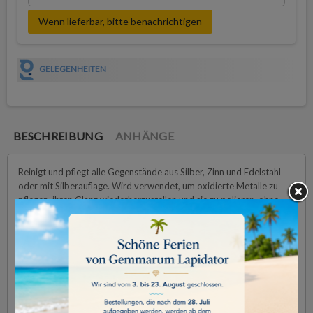
Wenn lieferbar, bitte benachrichtigen
GELEGENHEITEN
BESCHREIBUNG
ANHÄNGE
Reinigt und pflegt alle Gegenstände aus Silber, Zinn und Edelstahl
oder mit Silberauflage. Wird verwendet, um oxidierte Metalle zu
pflegen, ihren Glanz wiederherzustellen und sie zu polieren, ohne
ihre Oberfläche zu beschädigen.
Die Paste gibt den Objekten ihren Glanz zurück.
Silver and Multimetal Foam bringt angelaufene Gegenstände aus
Silber, versilbertem Metall, Zinn und Edelstahl wieder zum Glänzen.
Es bietet umfassende Pflege für angelaufenes Silber sowie alle
anderen Metalle. Die schäumende Paste entfernt Schmutz von
Silberwaren und schützt sie mehrere Wochen vor Oxidation.