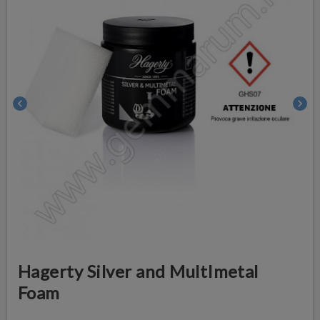
chevron_left
chevron_right
Hagerty Silver and MultImetal
Foam