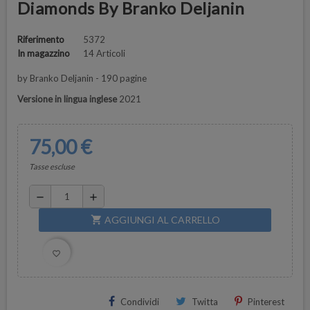
Diamonds By Branko Deljanin
Riferimento
5372
In magazzino
14 Articoli
by Branko Deljanin - 190 pagine
Versione in lingua inglese
2021
75,00 €
Tasse escluse
remove
add
AGGIUNGI AL CARRELLO
shopping_cart
favorite_border
Condividi
Twitta
Pinterest