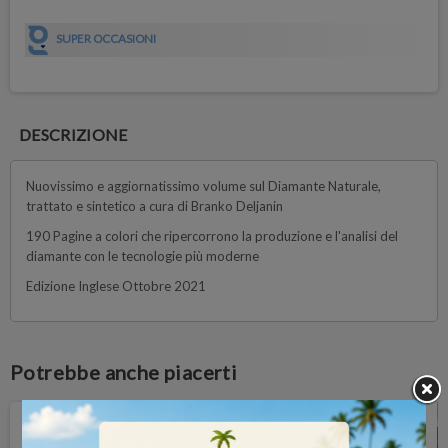
SUPER OCCASIONI
DESCRIZIONE
Nuovissimo e aggiornatissimo volume sul Diamante Naturale,
trattato e sintetico a cura di Branko Deljanin
190 Pagine a colori che ripercorrono la produzione e l'analisi del
diamante con le tecnologie più moderne
Edizione Inglese Ottobre 2021
Potrebbe anche piacerti