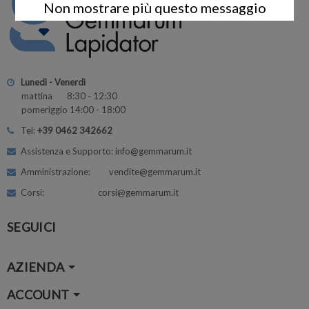
Non mostrare più questo messaggio
Lunedì - Venerdì
mattina 8:30 - 12:30
pomeriggio 14:00 - 18:00
Tel:
+39 0462 342662
Assistenza e Supporto: info@gemmarum.it
Amministrazione: vendite@gemmarum.it
Corsi: corsi@gemmarum.it
SEGUICI
AZIENDA
ACCOUNT