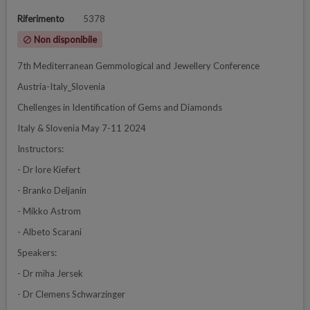
Riferimento
5378
Non disponibile
block
7th Mediterranean Gemmological and Jewellery Conference
Austria-Italy_Slovenia
Chellenges in Identification of Gems and Diamonds
Italy & Slovenia May 7-11 2024
Instructors:
- Dr lore Kiefert
- Branko Deljanin
- Mikko Astrom
- Albeto Scarani
Speakers:
- Dr miha Jersek
- Dr Clemens Schwarzinger