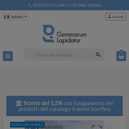
SERVIZIO CLIENTI +39 0462 342662
phone
Italiano
person
Accedi
0
search
view_headline
Sconto del 1,5%
con il pagamento dei
prodotti del catalogo tramite bonifico
NON DISPONIBILE