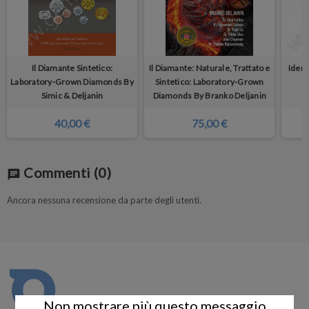
Il Diamante Sintetico:
Il Diamante: Naturale, Trattato e
Ident
Laboratory-Grown Diamonds By
Sintetico: Laboratory-Grown
L
Simic & Deljanin
Diamonds By Branko Deljanin
40,00 €
75,00 €
Commenti
(0)
chat
Ancora nessuna recensione da parte degli utenti.
Non mostrare più questo messaggio