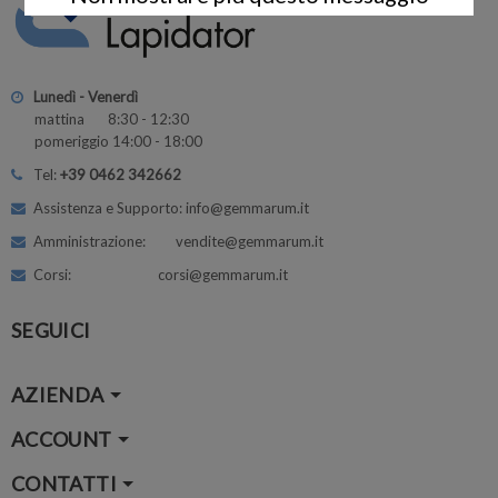
Lunedì - Venerdì
mattina 8:30 - 12:30
pomeriggio 14:00 - 18:00
Tel:
+39 0462 342662
Assistenza e Supporto: info@gemmarum.it
Amministrazione: vendite@gemmarum.it
Corsi: corsi@gemmarum.it
SEGUICI
AZIENDA
ACCOUNT
CONTATTI