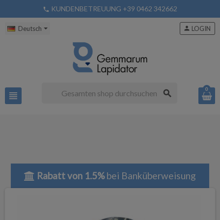
KUNDENBETREUUNG +39 0462 342662
phone
Deutsch
person
LOGIN
0
search
view_headline
Rabatt von 1.5%
bei Banküberweisung