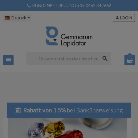
KUNDENBETREUUNG +39 0462 342662
phone
Deutsch
person
LOGIN
0
search
view_headline
Rabatt von 1.5%
bei Banküberweisung