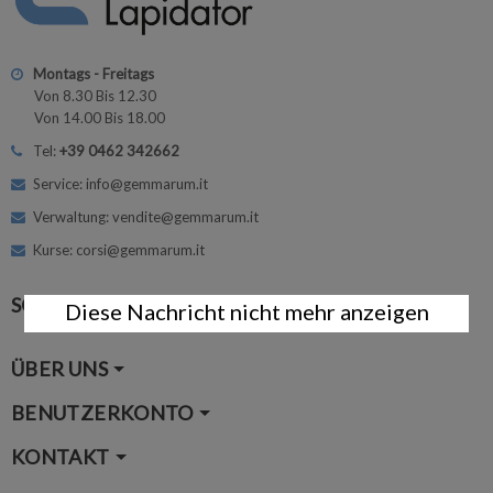
Montags - Freitags
Von 8.30 Bis 12.30
Von 14.00 Bis 18.00
Tel:
+39 0462 342662
Service: info@gemmarum.it
Verwaltung: vendite@gemmarum.it
Kurse: corsi@gemmarum.it
SOCIAL MEDIA
Diese Nachricht nicht mehr anzeigen
ÜBER UNS
BENUTZERKONTO
KONTAKT