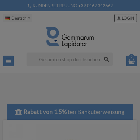
KUNDENBETREUUNG +39 0462 342662
phone
Deutsch
person
LOGIN
0
search
view_headline
Rabatt von 1.5%
bei Banküberweisung