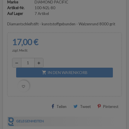
Marke
DIAMOND PACIFIC
Artikel-Nr.
100-N2L-80
Auf Lager
7 Artikel
Diamantschleifstift - kunststoffgebunden - Walzenrund 8000 grit
17,00 €
zzgl. MwSt.
remove
add
IN DEN WARENKORB
shopping_cart
favorite_border
Teilen
Tweet
Pinterest
GELEGENHEITEN