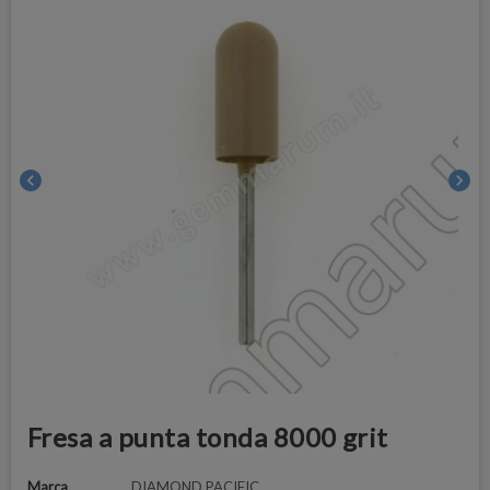
chevron_left
chevron_right
Fresa a punta tonda 8000 grit
Marca
DIAMOND PACIFIC