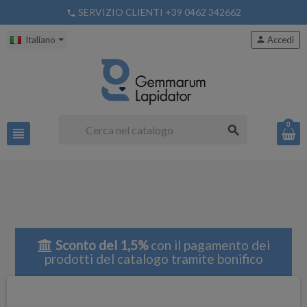
SERVIZIO CLIENTI +39 0462 342662
phone
Italiano
person
Accedi
0
search
view_headline
Sconto del 1,5%
con il pagamento dei
prodotti del catalogo tramite bonifico