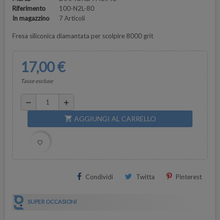
Riferimento
100-N2L-80
In magazzino
7 Articoli
Fresa siliconica diamantata per scolpire 8000 grit
17,00 €
Tasse escluse
remove
add
AGGIUNGI AL CARRELLO
shopping_cart
favorite_border
Condividi
Twitta
Pinterest
SUPER OCCASIONI