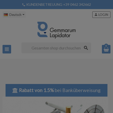
KUNDENBETREUUNG +39 0462 342662
phone
Deutsch
person
LOGIN
0
search
view_headline
Rabatt von 1.5%
bei Banküberweisung