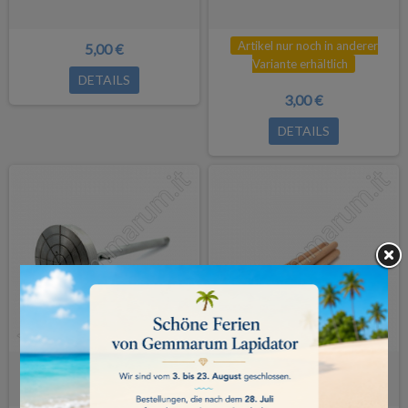
Artikel nur noch in anderer
5,00 €
Variante erhältlich
DETAILS
3,00 €
DETAILS
Kalibrierungs-Doppstift aus
Holz-DOPStift - 5-Stk
Aluminium