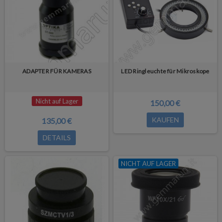
ADAPTER FÜR KAMERAS
LED Ringleuchte für Mikroskope
Nicht auf Lager
150,00 €
KAUFEN
135,00 €
DETAILS
NICHT AUF LAGER