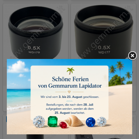
OBJEKTIV VORSATZLINSE 1.5x
OBJEKTIV VORSATZLINSE 0.5x für
Mikroskope der Serie SZX
140,00 €
140,00 €
KAUFEN
KAUFEN
NICHT AUF LAGER