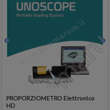
chevron_left
chevron_right
PROPORZIOMETRO Elettronico
HD