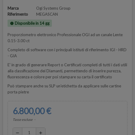
Marca
Ogi Systems Group
Riferimento
MEGASCAN
Disponibile in 14 gg
new_releases
Proporziometro elettronico Professionale OGI ad un canale Lente
0.15-3.00 ct
Completo di software con i principali istituti di riferimento IGI - HRD
- GIA
E' in grado di generare Report o Certificati completi di tutti i dati utili
alla classificazione dei Diamanti, permettendo di inserire purezza,
fluorescenza e colore per poi stampare su carta il certificato
Può stampare anche su SLP un'etichetta da applicare sulle cartine
porta pietre
6.800,00 €
Tasse escluse
remove
add