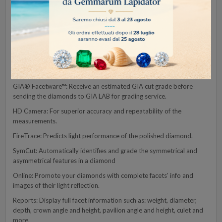
grade stones according any leading gem labs standards.
Product highlights:
Portable System: Light weight of only 1.3kg, can be taken anywhere
and connected to laptops.
Lab: Measure and grade diamonds based on the standards of major
labs.
GIA® Facetware™: Receive an estimated GIA cut grade before
sending the diamonds to GIA LAB for grading service.
HD Camera: For superior accuracy and repeatability of the
measurements.
FireTrace: Predicts light performance of the polished diamond.
SymCut: Automatically identifies and grade the symmetrical and
asymmetrical features in a diamond
Online: Promote your diamonds with complete facets' info and
images of their light reflection.
Reports: Display full facet information such as: weight, diameter,
depth, crown angle and height, pavilion angle and height, culet and
more.