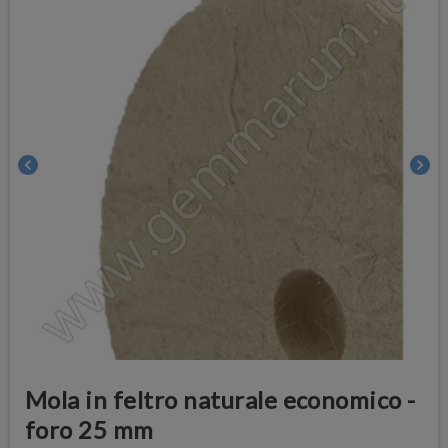
chevron_left
chevron_right
Mola in feltro naturale economico -
foro 25 mm