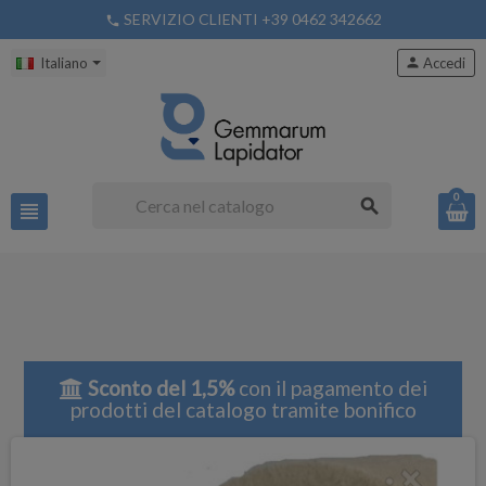
SERVIZIO CLIENTI +39 0462 342662
phone
Italiano
person
Accedi
0
search
view_headline
Sconto del 1,5%
con il pagamento dei
prodotti del catalogo tramite bonifico