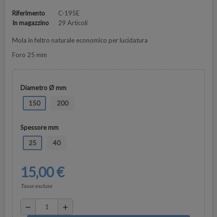
Riferimento
C-195E
In magazzino
29 Articoli
Mola in feltro naturale economico per lucidatura
Foro 25 mm
Diametro Ø mm
150
200
Spessore mm
25
40
15,00 €
Tasse escluse
remove
add