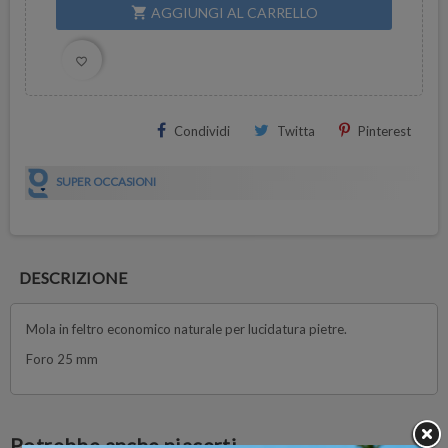
AGGIUNGI AL CARRELLO
shopping_cart
favorite_border
Condividi
Twitta
Pinterest
SUPER OCCASIONI
DESCRIZIONE
Mola in feltro economico naturale per lucidatura pietre.
Foro 25 mm
Potrebbe anche piacerti