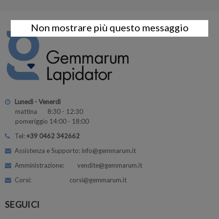
Non mostrare più questo messaggio
Lunedì - Venerdì
mattina 8:30 - 12:30
pomeriggio 14:00 - 18:00
Tel:
+39 0462 342662
Assistenza e Supporto: info@gemmarum.it
Amministrazione: vendite@gemmarum.it
Corsi: corsi@gemmarum.it
SEGUICI