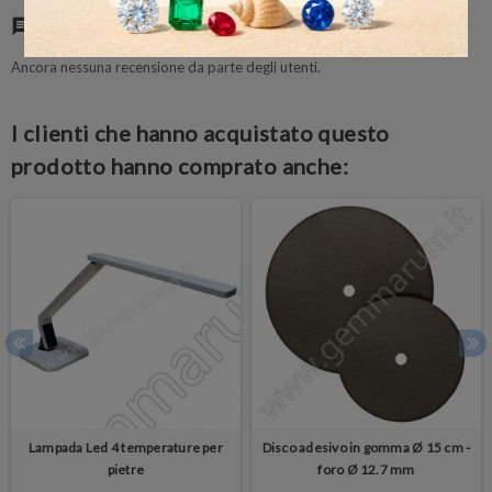
Commenti
(0)
chat
Ancora nessuna recensione da parte degli utenti.
I clienti che hanno acquistato questo
prodotto hanno comprato anche:
Lampada Led 4 temperature per
Disco adesivo in gomma Ø 15 cm -
pietre
foro Ø 12.7 mm