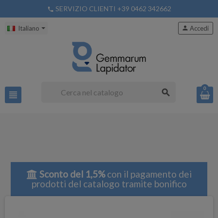
SERVIZIO CLIENTI +39 0462 342662
phone
Italiano
person
Accedi
0
search
view_headline
Sconto del 1,5%
con il pagamento dei
prodotti del catalogo tramite bonifico