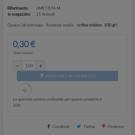
Riferimento
AMETISTA M.
In magazzino
21 Articoli
Quarzo idrotermale - Ametista media -
ordine minimo 100 gr!
0,30 €
Tasse escluse
remove
add
AGGIUNGI AL CARRELLO
shopping_cart
favorite_border
La quantità minima ordinabile per questo prodotto è
100.
Condividi
Twitta
Pinterest