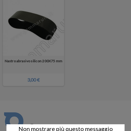
Nastro abrasivo silicon 200X75 mm
3,00 €
Non mostrare più questo messaggio