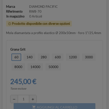
Marca
DIAMOND PACIFIC
Riferimento
RW8-70
In magazzino
0 Articoli
Prodotto disponibile con diverse opzioni
error_outline
Mola diamantata a profilo elastico Ø 200x50mm - foro 1"/25,4mm
Grana Grit
60
140
280
600
1200
3000
8000
14000
50000
245,00 €
Tasse escluse
remove
add
AGGIUNGI AL CARRELLO
shopping_cart