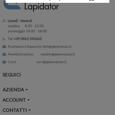
Lunedì - Venerdì
mattina 8:30 - 12:30
pomeriggio 14:00 - 18:00
Tel:
+39 0462 342662
Assistenza e Supporto: info@gemmarum.it
Amministrazione: vendite@gemmarum.it
Corsi: corsi@gemmarum.it
SEGUICI
AZIENDA
ACCOUNT
CONTATTI