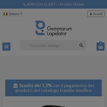
SERVIZIO CLIENTI +39 0462 342662
phone
Italiano
person
Accedi
0
search
view_headline
Sconto del 1,5%
con il pagamento dei
prodotti del catalogo tramite bonifico