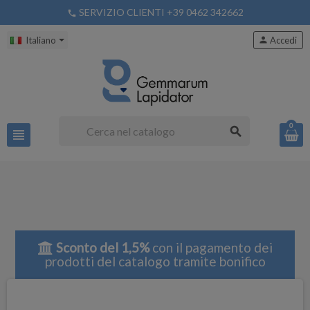
SERVIZIO CLIENTI +39 0462 342662
phone
Italiano
person
Accedi
0
search
view_headline
Sconto del 1,5%
con il pagamento dei
prodotti del catalogo tramite bonifico