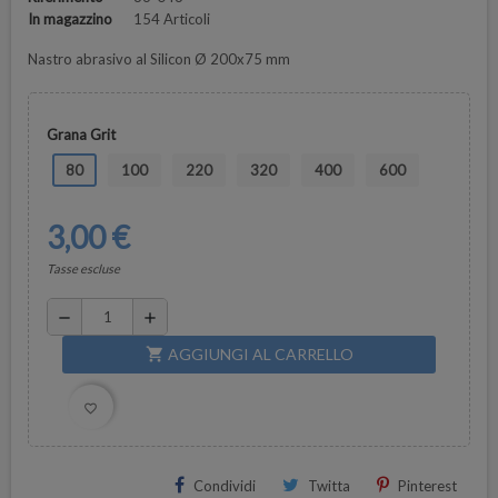
In magazzino
154 Articoli
Nastro abrasivo al Silicon Ø 200x75 mm
Grana Grit
80
100
220
320
400
600
3,00 €
Tasse escluse
remove
add
AGGIUNGI AL CARRELLO
shopping_cart
favorite_border
Condividi
Twitta
Pinterest