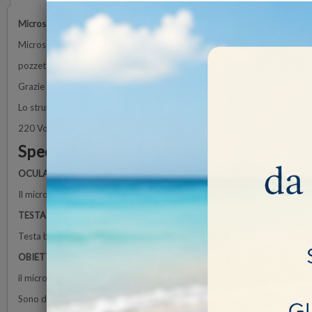
Microscopio da gemmologia
Microscopio binoculare professionale completo di ottica stereo zoom in
pozzetto a campo scuro con illuminazione regolabile, lampada a luce nordic
Grazie all'inclinazione e alla rotazione della base a 360° è adattabile a tut
Lo strumento ideale per un'accurata e precisa analisi su tutte le pietre pr
220 Volt.
Specifiche
OCULARI
Il microscopio è dotata di una coppia di oculari HWF 10x
TESTA
Testa binoculare con tubi inclinati a 45°. Entrambi gli oculari con regolaz
OBIETTIVI
il microscopio è dotato di uno zoom 1:6.7 con aumenti da 0.67x a 4.5x
Sono disponibili lenti aggiuntive da 0.75x, 1.5x e 2.0. Tutte le ottiche so