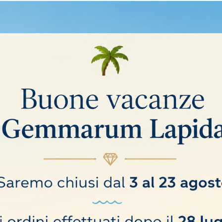
grandimenti 6.7-45x, oculari 10x,
a ideale per la classificazione del colore dei diamanti e pinza porta pietre.
te le condizioni di lavoro.
eziose.
ione diottrica ± 5 Distanza interpupillare tra 54 e 75 mm
, un campo di visione da 33 mm a 4.9 mm. Distanza di lavoro 110 mm
no trattate per prevenire la creazione di funghi e con un rivestimento anti-rif