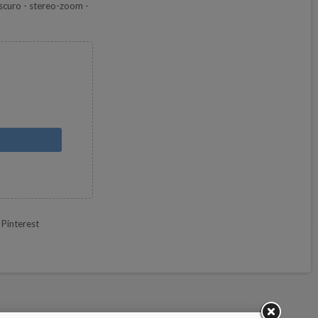
scuro - stereo-zoom -
Pinterest