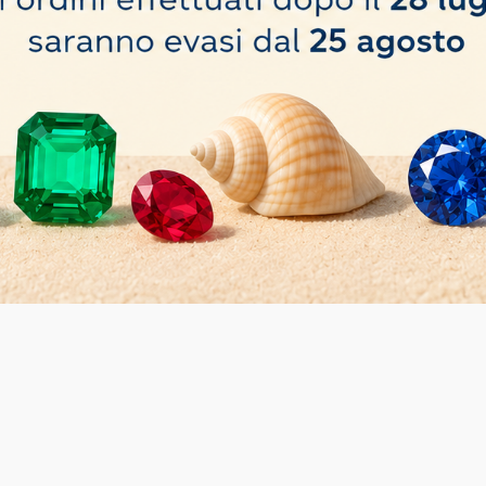
per campo chiaro e campo scuro. Alimentatore integrato 100‐240 V
zione incidente
orescente, con intensitá non regolabile
ambio e manuale utente. Il tutto spedito in una confezione antiurto in una scato