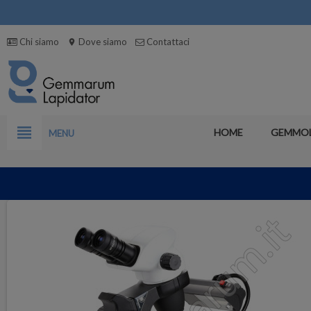
Chi siamo
Dove siamo
Contattaci
location_on
view_headline
HOME
GEMMO
MENU