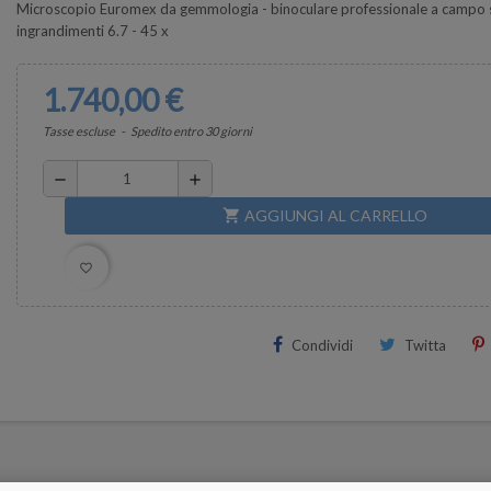
Microscopio Euromex da gemmologia - binoculare professionale a campo 
ingrandimenti 6.7 - 45 x
1.740,00 €
Tasse escluse
Spedito entro 30 giorni
remove
add
AGGIUNGI AL CARRELLO
shopping_cart
favorite_border
Condividi
Twitta