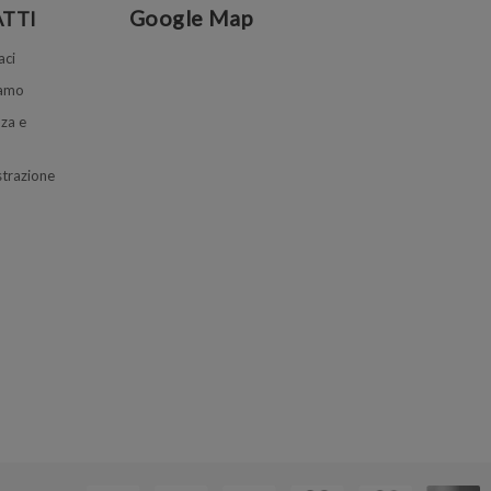
Google Map
TTI
aci
iamo
za e
trazione