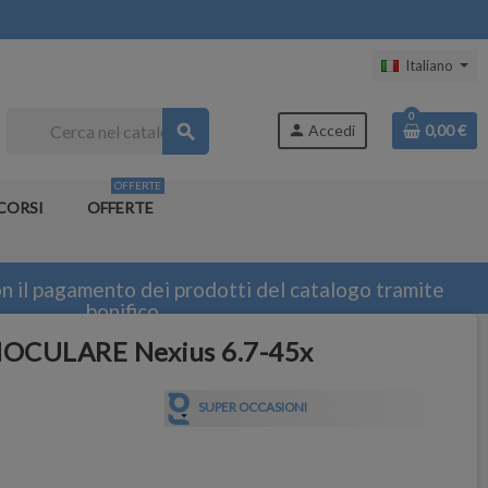
Italiano
0
search
person
Accedi
0,00 €
OFFERTE
CORSI
OFFERTE
n il pagamento dei prodotti del catalogo tramite
bonifico
CULARE Nexius 6.7-45x
SUPER OCCASIONI