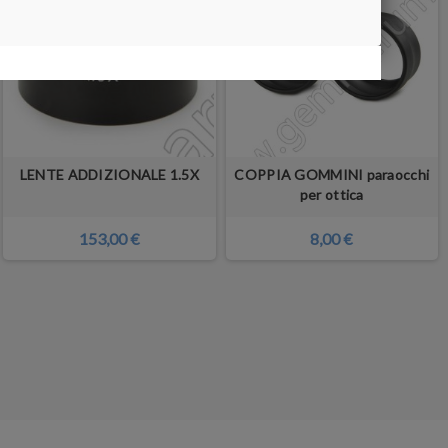
LENTE ADDIZIONALE 1.5X
COPPIA GOMMINI paraocchi
per ottica
153,00 €
8,00 €