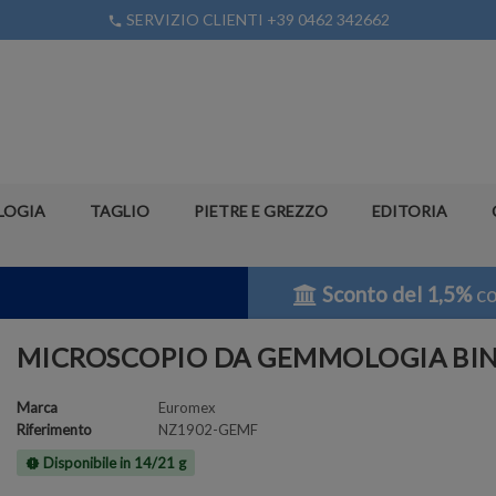
SERVIZIO CLIENTI +39 0462 342662
phone
LOGIA
TAGLIO
PIETRE E GREZZO
EDITORIA
Sconto del 1,5%
co
MICROSCOPIO DA GEMMOLOGIA BINO
Marca
Euromex
Riferimento
NZ1902-GEMF
Disponibile in 14/21 g
new_releases