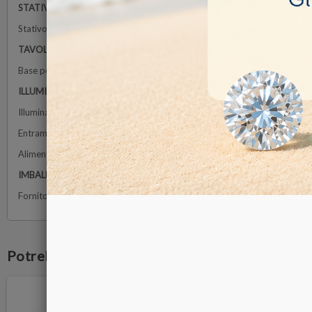
STATIVO
Stativo ergonomico inclinabile fino a 45° con porta-testata da 76 mm 
TAVOLA
Base per campo scuro con pinza gemmologica, diaframma iride e illumina
ILLUMINAZIONE
Illuminazione incidente 1 Watt LED, con intensitá regolabile, o 7 Watt flu
Entrambi le illuminazioni si possono usare simultaneamente
Alimentatore interno 100-240 Vac
IMBALLAGGIO
Fornito con cavo di alimentazione, fodera di protezione, un fusibile di ric
Potrebbe anche piacerti