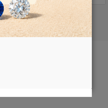
Google Map
TTI
aci
iamo
za e
trazione