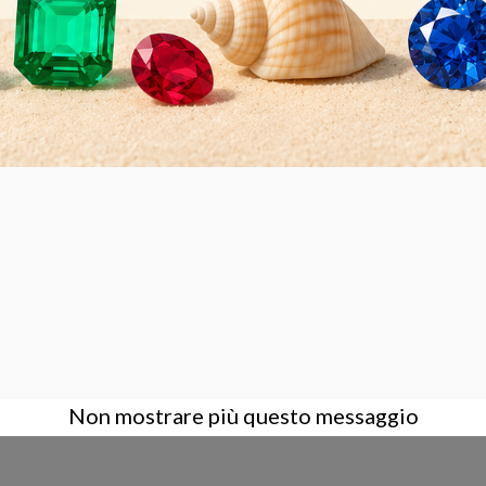
AZIENDA
ACCOUNT
CONTA
Condizioni Generali di Vendita
Login
Contatt
Azienda
Registrati
Dove s
Privacy Policy
Assisten
Supporto
Amminis
Non mostrare più questo messaggio
Corsi