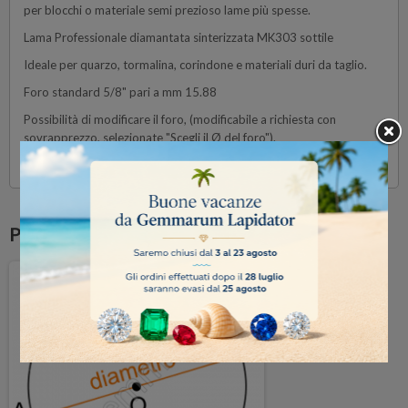
per blocchi o materiale semi prezioso lame più spesse.
Lama Professionale diamantata sinterizzata MK303 sottile
Ideale per quarzo, tormalina, corindone e materiali duri da taglio.
Foro standard 5/8" pari a mm 15.88
Possibilità di modificare il foro, (modificabile a richiesta con
sovrapprezzo, selezionate "Scegli il Ø del foro").
Unità nella scatola: 1
Potrebbe anche piacerti