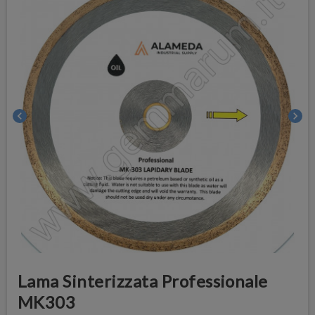
chevron_left
chevron_right
Lama Sinterizzata Professionale
MK303