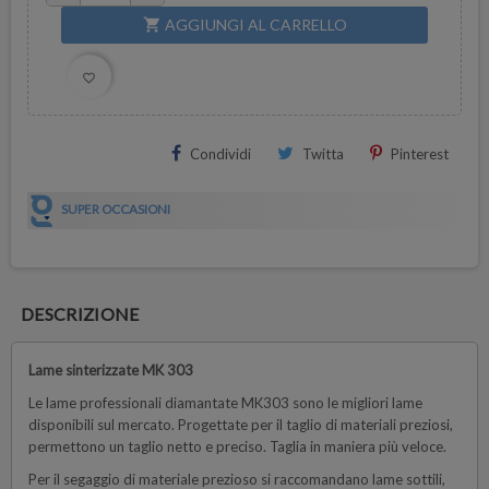
AGGIUNGI AL CARRELLO
shopping_cart
favorite_border
Condividi
Twitta
Pinterest
SUPER OCCASIONI
DESCRIZIONE
Lame sinterizzate MK 303
Le lame professionali diamantate MK303 sono le migliori lame
disponibili sul mercato. Progettate per il taglio di materiali preziosi,
permettono un taglio netto e preciso. Taglia in maniera più veloce.
Per il segaggio di materiale prezioso si raccomandano lame sottili,