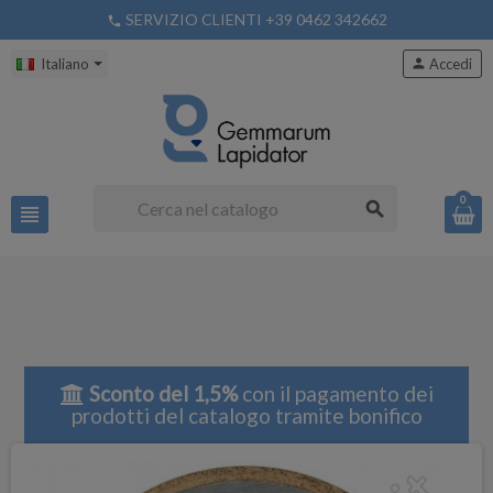
SERVIZIO CLIENTI +39 0462 342662
phone
Italiano
person
Accedi
0
search
view_headline
Sconto del 1,5%
con il pagamento dei
prodotti del catalogo tramite bonifico