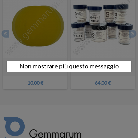
Film Ox Alluminio 20 Micron - 5
Polvere di Diamante Naturale
Non mostrare più questo messaggio
Dischi - foro da 12.7mm
10,00 €
64,00 €