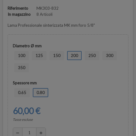
Riferimento
MK303-832
In magazzino
8 Articoli
Lama Professionale sinterizzata MK mm foro 5/8"
Diametro Ø mm
100
125
150
200
250
300
350
Spessore mm
0.65
0.80
60,00 €
Tasse escluse
remove
add