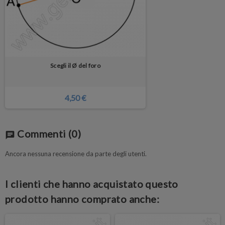
Scegli il Ø del foro
4,50 €
Commenti
(0)
chat
Ancora nessuna recensione da parte degli utenti.
I clienti che hanno acquistato questo
prodotto hanno comprato anche: