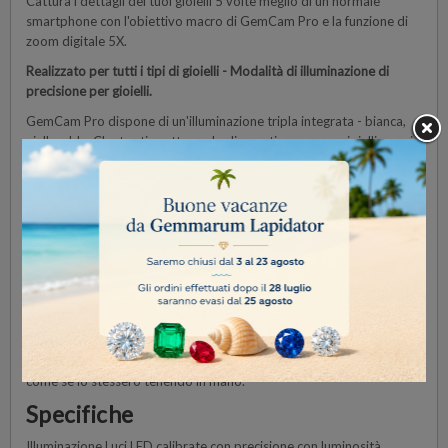
Cattura i dettagli dei tuoi gioielli 5 volte meglio di un normale
smartphone con l'obiettivo macro di GemCam Pro e la funzione di
zoom digitale 5X.
Realizzato per tutti i tipi di gioielli - Modalità di illuminazione di
precisione per gioielli.
GemCam Pro dispone di un'illuminazione tripla integrata - bianca,
gialla e blu. Che tu stia catturando diamanti, gemme o gioielli - ogni
modalità di illuminazione è calibrata con precisione per rivelare il
colore reale, migliorare la brillantezza e mostrare la bellezza dei tuoi
pezzi nella sua forma più pura.
Foto e video a 360°. Un clic.
GemCam Pro cattura foto e video impeccabili a 360° che mostrano
i tuoi gioielli da ogni angolo — senza sforzo. Nessuna configurazione
complessa, nessuna curva di apprendimento. Basta posizionare il
tuo pezzo, cliccare una volta, e lasciare che noi facciamo il lavoro
duro. Ogni curva, taglio e scintillio viene rivelato con precisione, così
i tuoi clienti possono vivere la piena brillantezza del tuo design —
come se lo stessero tenendo in mano.
Specifiche
Illuminazione Luci LED calibrate con precisione con luminosità