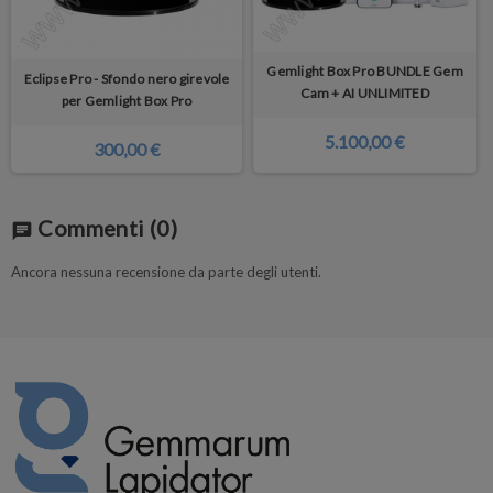
Gemlight Box Pro BUNDLE Gem
Eclipse Pro - Sfondo nero girevole
Cam + AI UNLIMITED
per Gemlight Box Pro
5.100,00 €
300,00 €
Commenti
(0)
chat
Ancora nessuna recensione da parte degli utenti.