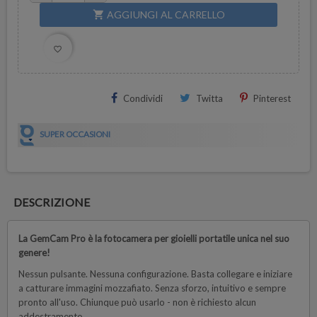
AGGIUNGI AL CARRELLO
shopping_cart
favorite_border
Condividi
Twitta
Pinterest
SUPER OCCASIONI
DESCRIZIONE
La GemCam Pro è la fotocamera per gioielli portatile unica nel suo
genere!
Nessun pulsante. Nessuna configurazione. Basta collegare e iniziare
a catturare immagini mozzafiato. Senza sforzo, intuitivo e sempre
pronto all'uso. Chiunque può usarlo - non è richiesto alcun
addestramento.