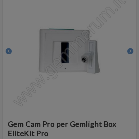
chevron_left
chevron_right
Gem Cam Pro per Gemlight Box
EliteKit Pro