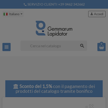
SERVIZIO CLIENTI +39 0462 342662
phone
Italiano
person
Accedi
0
search
view_headline
Sconto del 1,5%
con il pagamento dei
prodotti del catalogo tramite bonifico