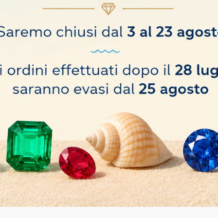
ue pietre preziose.
n modo da poter mostrare e presentare con lo smartphone i tuoi gioielli con u
rerai sicuramente questo gioiellino! È ricco di funzionalità progettate con cu
one fotografica di gioielli senza stress.
ito da tutti i pulsanti e le funzionalità avanzate di una DSLR? Se rispondi sì 
 tecniche per funzionare. È infallibile e garantisce un risparmio di tempo. C
one con l'obiettivo macro di GemCam e la funzione di zoom digitale 5X.