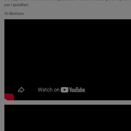
per i gioiellieri.
AI illimitata