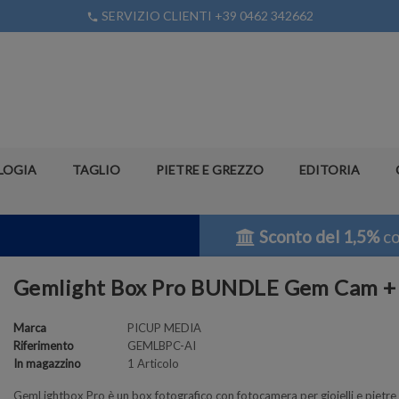
SERVIZIO CLIENTI +39 0462 342662
phone
LOGIA
TAGLIO
PIETRE E GREZZO
EDITORIA
Sconto del 1,5%
co
Gemlight Box Pro BUNDLE Gem Cam 
Marca
PICUP MEDIA
Riferimento
GEMLBPC-AI
In magazzino
1 Articolo
GemLightbox Pro è un box fotografico con fotocamera per gioielli e pietre 