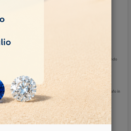
na precisione cromatica accurata.
ra per affrontare la complessità delle gemme e dei gioielli, ottenendo
a una di queste domande, allora GemCam fa al caso tuo.
hiunque nel tuo laboratorio di gioielleria può diventare un fotografo in