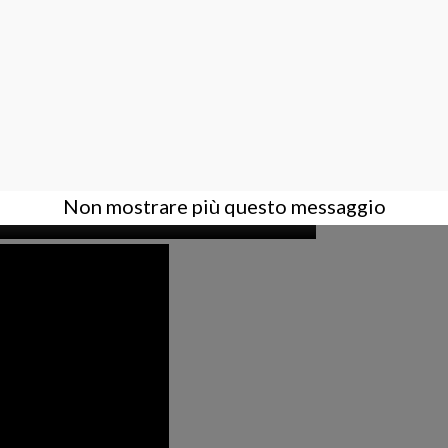
tore di gioielli, GemCam soddisfa le tue esigenze poiché funziona per pietre p
are foto dei tuoi oggetti da quattro (4) diverse angolazioni e un (1) video a 360
Non mostrare più questo messaggio