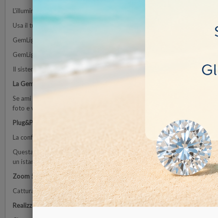
L'illuminazione è personalizzabile, grande, veloce e professionale!
Usa il tuo smartphone e domina i social!
GemLightbox Pro è la soluzione ideale per fotografare i tuoi gioielli e le t
GemLightbox Pro è dotato di un sistema di illuminazione professionale i
Il sistema di illuminazione illumina l'oggetto da ogni angolazione.
La GemCam è la fotocamera per gioielli portatile unica nel suo genere!
Se ami la semplicità degli smartphone senza compromettere la qualità, ado
foto e video di gioielli di qualità professionale e, nel complesso, una sessi
Plug&Play
La configurazione dello studio consuma le tue energie? Sei spesso intimid
Questa fotocamera è una soluzione plug-and-play e non richiede competenze
un istante!
Zoom 5X
Cattura i dettagli dei tuoi gioielli 5 volte meglio di un normale smartph
Realizzato per tutti i tipi di gioielli