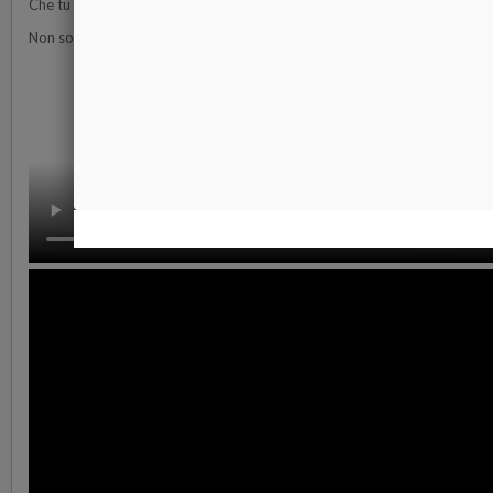
Che tu sia un commerciante di pietre preziose e diamanti oppure un rivendi
Non solo, ma con la nostra funzione
Burst Mode
, sarai in grado di cattur