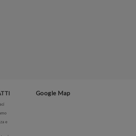
Google Map
TTI
aci
iamo
za e