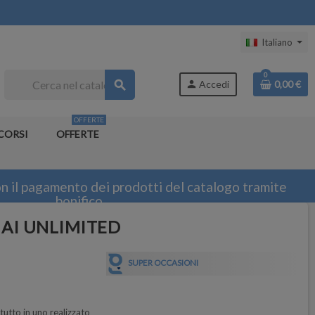
Italiano
0
search
person
Accedi
0,00 €
OFFERTE
CORSI
OFFERTE
n il pagamento dei prodotti del catalogo tramite
bonifico
+ AI UNLIMITED
SUPER OCCASIONI
tutto in uno realizzato