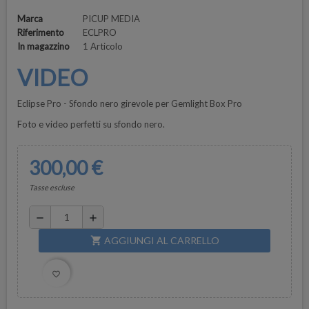
Marca
PICUP MEDIA
Riferimento
ECLPRO
In magazzino
1 Articolo
VIDEO
Eclipse Pro - Sfondo nero girevole per Gemlight Box Pro
Foto e video perfetti su sfondo nero.
300,00 €
Tasse escluse
remove
add
AGGIUNGI AL CARRELLO
shopping_cart
favorite_border