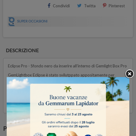
Condividi
Twitta
Pinterest
SUPER OCCASIONI
DESCRIZIONE
Eclipse Pro - Sfondo nero da inserire all'interno di Gemlight Box Pro
GemLightbox Eclipse è stato svilutppato appositamente per
GemLightBox Pro
Questa soluzione aggiuntiva rende facile e veloce la creazione di
registrazioni di qualità: lo sfondo nero fa risaltare i vostri gioielli e li
fa brillare "con lusso".
Potrebbe anche piacerti