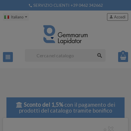
SERVIZIO CLIENTI +39 0462 342662
phone
Italiano
person
Accedi
0
search
view_headline
Sconto del 1,5%
con il pagamento dei
prodotti del catalogo tramite bonifico