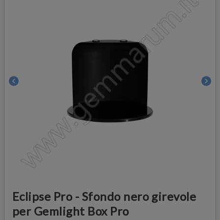
chevron_left
chevron_right
Eclipse Pro - Sfondo nero girevole
per Gemlight Box Pro