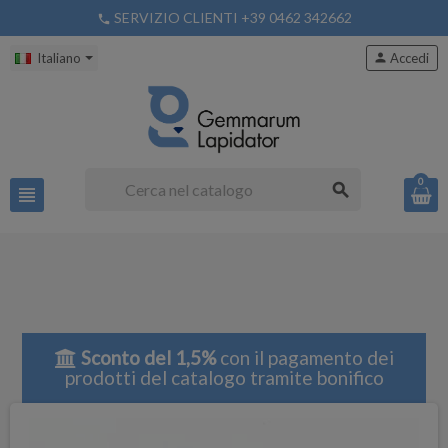
SERVIZIO CLIENTI +39 0462 342662
phone
Italiano
person
Accedi
0
search
view_headline
Sconto del 1,5%
con il pagamento dei
prodotti del catalogo tramite bonifico