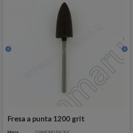
chevron_left
chevron_right
Fresa a punta 1200 grit
Marca
DIAMOND PACIFIC