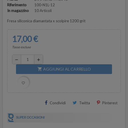
Riferimento
100-N1L-12
In magazzino
10 Articoli
Fresa siliconica diamantata x scolpire 1200 grit
17,00 €
Tasse escluse
remove
add
AGGIUNGI AL CARRELLO
shopping_cart
favorite_border
Condividi
Twitta
Pinterest
SUPER OCCASIONI