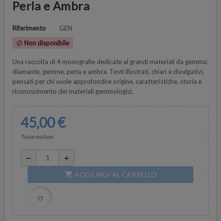
Perla e Ambra
Riferimento
GEN
Non disponibile
block
Una raccolta di 4 monografie dedicate ai grandi materiali da gemma:
diamante, gemme, perla e ambra. Testi illustrati, chiari e divulgativi,
pensati per chi vuole approfondire origine, caratteristiche, storia e
riconoscimento dei materiali gemmologici.
45,00 €
Tasse escluse
remove
add
AGGIUNGI AL CARRELLO
shopping_cart
favorite_border