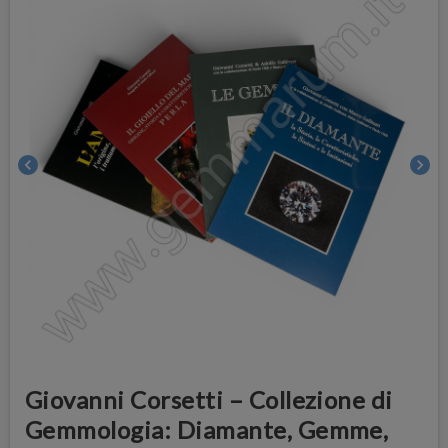
chevron_left
chevron_right
Giovanni Corsetti – Collezione di
Gemmologia: Diamante, Gemme,