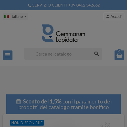
SERVIZIO CLIENTI +39 0462 342662
phone
Italiano
person
Accedi
0
search
view_headline
Sconto del 1,5%
con il pagamento dei
prodotti del catalogo tramite bonifico
NON DISPONIBILE