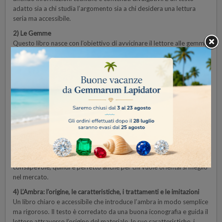
adatto sia a chi studia l’argomento sia a chi desidera una lettura
seria ma accessibile.
2) Le Gemme
Questo libro nasce con l’obiettivo di avvicinare il lettore alle gemme
in modo semplice, chiaro e consapevole. Non è un testo solo per
specialisti: è stato pensato per chi è affascinato dalle pietre preziose
ma non ha una preparazione specifica. Il taglio è divulgativo, con
l’intento di aiutare a osservare meglio le gemme, superare i luoghi
comuni e affrontare l’argomento senza eccessivi tecnicismi.
3) Il Gioiello del Mare: La Perla
Un testo snello ma completo, dedicato alla perla come materiale
gemmologico e come oggetto di fascino culturale. Il libro affronta
non solo l’origine e le caratteristiche della perla, ma anche gli aspetti
storici, allegorici e antropologici che l’hanno resa un simbolo così
antico e prezioso. Inoltre, offre indicazioni utili per un acquisto più
consapevole, quindi è perfetto anche per chi vuole orientarsi meglio
nel mercato.
4) L’Ambra: l’origine, le caratteristiche, i trattamenti e le imitazioni
Un libro chiaro e accessibile che introduce l’ambra in modo semplice
ma rigoroso. Il testo è corredato da una buona iconografia e guida il
lettore attraverso l’origine del materiale, le sue caratteristiche, i