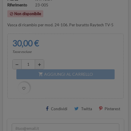
Riferimento
23-005
Non disponibile
block
Vasca di ricambio per mod. 24-106. Per buratto Raytech TV-5
30,00 €
Tasse escluse
remove
add
AGGIUNGI AL CARRELLO
shopping_cart
favorite_border
Condividi
Twitta
Pinterest