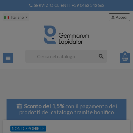
SERVIZIO CLIENTI +39 0462 342662
phone
Italiano
person
Accedi
0
search
view_headline
Sconto del 1,5%
con il pagamento dei
prodotti del catalogo tramite bonifico
NON DISPONIBILE