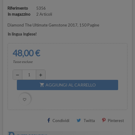
Riferimento
5356
In magazzino
2 Articoli
Diamond The Ultimate Gemstone 2017, 150 Pagine
In lingua Inglese!
48,00 €
Tasse escluse
remove
add
AGGIUNGI AL CARRELLO
shopping_cart
favorite_border
Condividi
Twitta
Pinterest