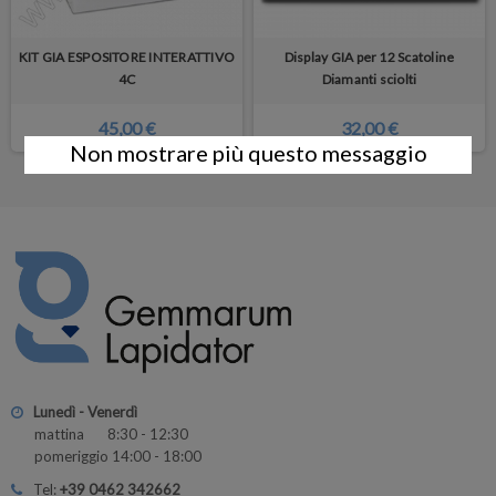
KIT GIA ESPOSITORE INTERATTIVO
Display GIA per 12 Scatoline
4C
Diamanti sciolti
45,00 €
32,00 €
Non mostrare più questo messaggio
Lunedì - Venerdì
mattina 8:30 - 12:30
pomeriggio 14:00 - 18:00
Tel:
+39 0462 342662