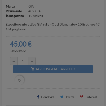
Marca
GIA
Riferimento
4CS-GIA
In magazzino
15 Articoli
Espositore interattivo GIA sulle 4C del Diamanate + 10 Brochure 4C
GIA pieghevoli
45,00 €
Tasse escluse
remove
add
AGGIUNGI AL CARRELLO
shopping_cart
favorite_border
Condividi
Twitta
Pinterest