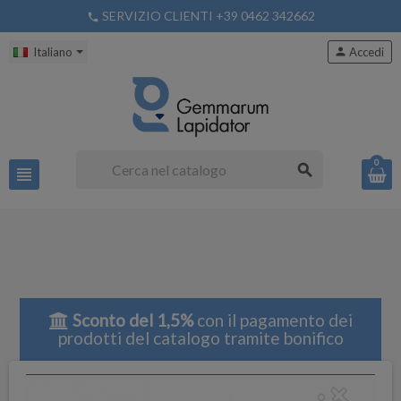
SERVIZIO CLIENTI +39 0462 342662
phone
Italiano
person
Accedi
0
search
view_headline
Sconto del 1,5%
con il pagamento dei
prodotti del catalogo tramite bonifico