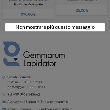
Sintetici e Moissanite
25,00 €
990,00 €
Non mostrare più questo messaggio
Lunedì - Venerdì
mattina 8:30 - 12:30
pomeriggio 14:00 - 18:00
Tel:
+39 0462 342662
Assistenza e Supporto: info@gemmarum.it
Amministrazione: vendite@gemmarum.it