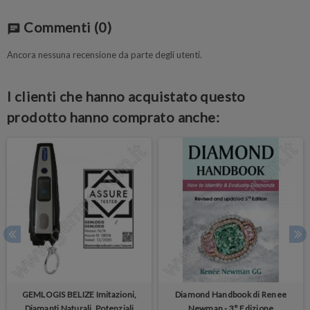
Commenti
(0)
chat
Ancora nessuna recensione da parte degli utenti.
I clienti che hanno acquistato questo
prodotto hanno comprato anche:
GEMLOGIS BELIZE Imitazioni,
Diamond Handbook di Renee
Diamanti Naturali, Potenziali
Newman - 3° Edizione