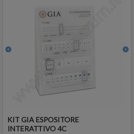
chevron_left
chevron_right
KIT GIA ESPOSITORE
INTERATTIVO 4C