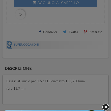
AGGIUNGI AL CARRELLO
shopping_cart
favorite_border
Condividi
Twitta
Pinterest
SUPER OCCASIONI
DESCRIZIONE
Base in alluminio per FL6 o FL8 diametro 150/200 mm.
foro 12,7 mm