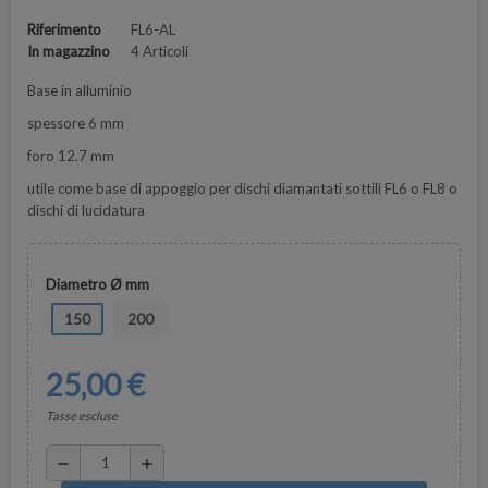
Riferimento
FL6-AL
In magazzino
4 Articoli
Base in alluminio
spessore 6 mm
foro 12.7 mm
utile come base di appoggio per dischi diamantati sottili FL6 o FL8 o
dischi di lucidatura
Diametro Ø mm
150
200
25,00 €
Tasse escluse
remove
add