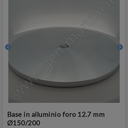
chevron_left
chevron_right
Base in alluminio foro 12.7 mm
Ø150/200