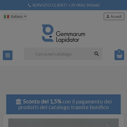
SERVIZIO CLIENTI +39 0462 342662
phone
Italiano
person
Accedi
0
search
view_headline
Sconto del 1,5%
con il pagamento dei
prodotti del catalogo tramite bonifico