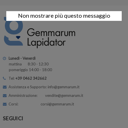
Non mostrare più questo messaggio
Lunedì - Venerdì
mattina 8:30 - 12:30
pomeriggio 14:00 - 18:00
Tel:
+39 0462 342662
Assistenza e Supporto: info@gemmarum.it
Amministrazione: vendite@gemmarum.it
Corsi: corsi@gemmarum.it
SEGUICI