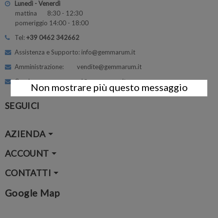
Lunedì - Venerdì
mattina 8:30 - 12:30
pomeriggio 14:00 - 18:00
Tel:
+39 0462 342662
Assistenza e Supporto: info@gemmarum.it
Amministrazione: vendite@gemmarum.it
Corsi: corsi@gemmarum.it
Non mostrare più questo messaggio
SEGUICI
AZIENDA
ACCOUNT
CONTATTI
Google Map