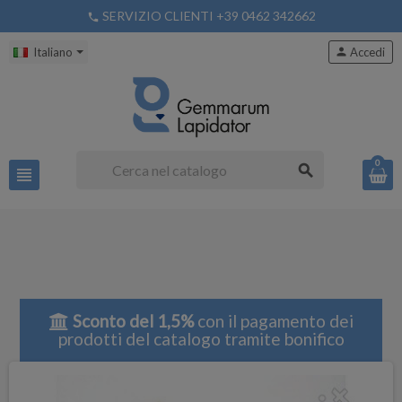
SERVIZIO CLIENTI +39 0462 342662
phone
Italiano
person
Accedi
0
search
view_headline
Sconto del 1,5%
con il pagamento dei
prodotti del catalogo tramite bonifico