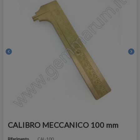
chevron_left
chevron_right
CALIBRO MECCANICO 100 mm
Riferimento
CAL-100