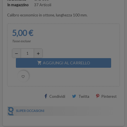
In magazzino
37 Articoli
Calibro economico in ottone, lunghezza 100 mm.
5,00 €
Tasse escluse
remove
add
AGGIUNGI AL CARRELLO
shopping_cart
favorite_border
Condividi
Twitta
Pinterest
SUPER OCCASIONI