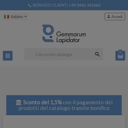
SERVIZIO CLIENTI +39 0462 342662
phone
Italiano
person
Accedi
0
search
view_headline
Sconto del 1,5%
con il pagamento dei
prodotti del catalogo tramite bonifico