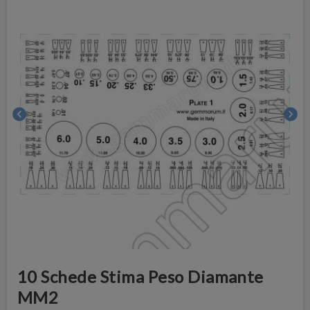
chevron_left
chevron_right
10 Schede Stima Peso Diamante
MM2