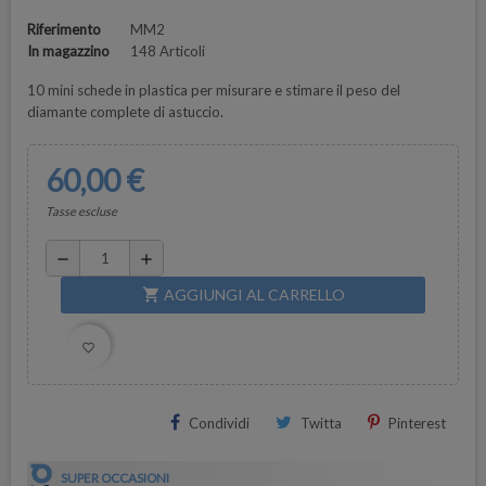
Riferimento
MM2
In magazzino
148 Articoli
10 mini schede in plastica per misurare e stimare il peso del
diamante complete di astuccio.
60,00 €
Tasse escluse
remove
add
AGGIUNGI AL CARRELLO
shopping_cart
favorite_border
Condividi
Twitta
Pinterest
SUPER OCCASIONI