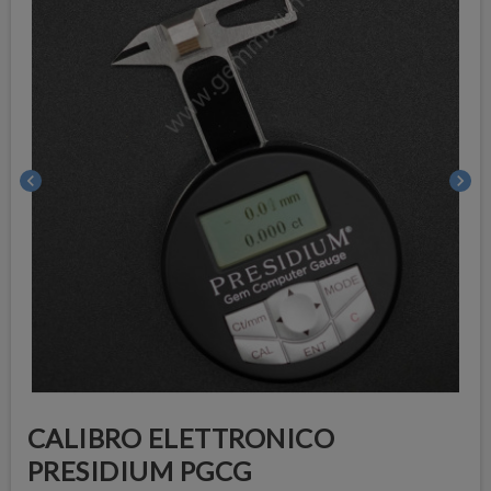
chevron_left
chevron_right
CALIBRO ELETTRONICO
PRESIDIUM PGCG