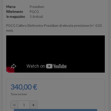
Marca
Presidium
Riferimento
PGCG
In magazzino
5 Articoli
PGCG Calibro Elettronico Presidium di elevata precisione (+/- 0.01
mm).
340,00 €
Tasse escluse
remove
add