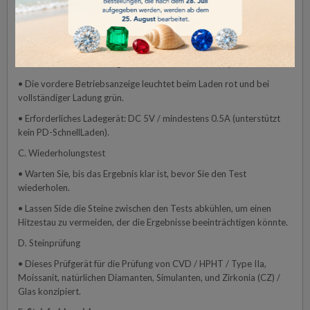
• Vermeiden Sie die Verwendung des Testers während des
Ladevorgangs, um die Batterielebensdauer zu schonen.
B. Batterieladen
• Verwenden Sie das mitgelieferte USB-C Kabel für optimales Laden.
• Die vordere Betriebsanzeige leuchtet beim Laden rot und bei
vollständiger Ladung grün.
• Erforderliches Ladegerät: DC 5V / mindestens 0.5A (unterstützt
kein PD-SchnellLaden).
C. Wiederholungstest
• Warten Sie, bis das Ergebnis klar ist, bevor Sie den Test
wiederholen.
• Lassen Side die Steine zwischen den Tests abkühlen, um einen
Hitzestau zu vermeiden, der die Ergebnisse beeinträchtigen könnte.
D. Steinprüfung
• Dieses Prüfgerät für die Prüfung von CVD / HPHT / Type IIa,
Moissanit, natürlichen Diamanten, Simulanten, und Zirkonia (CZ) /
Glas konzipiert.