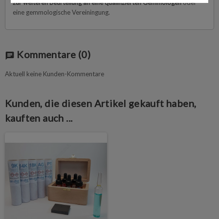
zur weiteren Beurteilung an eine qualifizierten Gemmologen
oder
eine gemmologische Vereiningung.
Kommentare
(0)
chat
Aktuell keine Kunden-Kommentare
Kunden, die diesen Artikel gekauft haben,
kauften auch ...