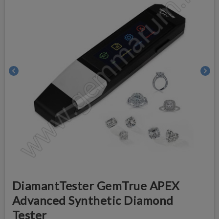
chevron_left
chevron_right
DiamantTester GemTrue APEX
Advanced Synthetic Diamond
Tester