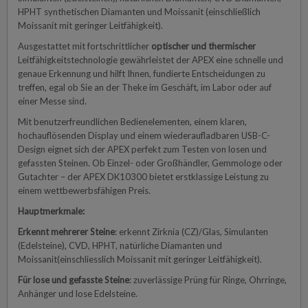
HPHT synthetischen Diamanten und Moissanit (einschließlich
Moissanit mit geringer Leitfähigkeit).
Ausgestattet mit fortschrittlicher
optischer und thermischer
Leitfähigkeitstechnologie gewährleistet der APEX eine schnelle und
genaue Erkennung und hilft Ihnen, fundierte Entscheidungen zu
treffen, egal ob Sie an der Theke im Geschäft, im Labor oder auf
einer Messe sind.
Mit benutzerfreundlichen Bedienelementen, einem klaren,
hochauflösenden Display und einem wiederaufladbaren USB-C-
Design eignet sich der APEX perfekt zum Testen von losen und
gefassten Steinen. Ob Einzel- oder Großhändler, Gemmologe oder
Gutachter – der APEX DK10300 bietet erstklassige Leistung zu
einem wettbewerbsfähigen Preis.
Hauptmerkmale:
Erkennt mehrerer Steine
: erkennt Zirknia (CZ)/Glas, Simulanten
(Edelsteine), CVD, HPHT, natürliche Diamanten und
Moissanit(einschliesslich Moissanit mit geringer Leitfähigkeit).
Für lose und gefasste Steine
: zuverlässige Prüng für Ringe, Ohrringe,
Anhänger und lose Edelsteine.