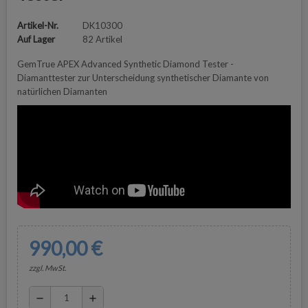
Artikel-Nr.
DK10300
Auf Lager
82 Artikel
GemTrue APEX Advanced Synthetic Diamond Tester -
Diamanttester zur Unterscheidung synthetischer Diamante von
natürlichen Diamanten
990,00 €
zzgl. MwSt.
remove
add