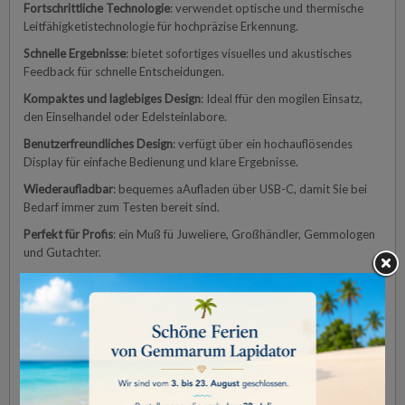
Fortschrittliche Technologie
: verwendet optische und thermische
Leitfähigketistechnologie für hochpräzise Erkennung.
Schnelle Ergebnisse
: bietet sofortiges visuelles und akustisches
Feedback für schnelle Entscheidungen.
Kompaktes und laglebiges Design
: Ideal ffür den mogilen Einsatz,
den Einselhandel oder Edelsteinlabore.
Benutzerfreundliches Design
: verfügt über ein hochauflösendes
Display für einfache Bedienung und klare Ergebnisse.
Wiederaufladbar
: bequemes aAufladen über USB-C, damit Sie bei
Bedarf immer zum Testen bereit sind.
Perfekt für Profis
: ein Muß fü Juweliere, Großhändler, Gemmologen
und Gutachter.
WICHTIGE HINWEISE
A. Batterieverbrauch
• Laden Sie den Tester vor Gebrauch vollständig auf. Ein schwacher
Akku kann die Genauigkeit beeinträchtigen. Laden Sie den Tester
erneut auf, sobald das Batteriesymbol den letzten roten Balken
erreicht.