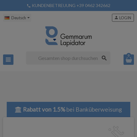
KUNDENBETREUUNG +39 0462 342662
phone
Deutsch
person
LOGIN
0
search
view_headline
Rabatt von 1.5%
bei Banküberweisung