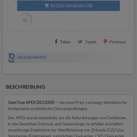
IN DEN WARENKORB
shopping_cart
favorite_border
Teilen
Tweet
Pinterest
GELEGENHEITEN
BESCHREIBUNG
GemTrue APEX DK10300
— das best Preis-Leistungs-Verhältnis für
hochpräzise synthetische Diamantprüfungen.
Der APEX wurde entwickelt, um die Anforderungen von Fachleuten
in den Bereichen Schmuck und Gemmologie zu erfüllen und liefert
zuverlässige Ergebnisse zur Identifizierung von Zirkonia (CZ)/Glas,
Simulanten (Edelsteinen), natürlichen Diamanten, CVD Diamanten,