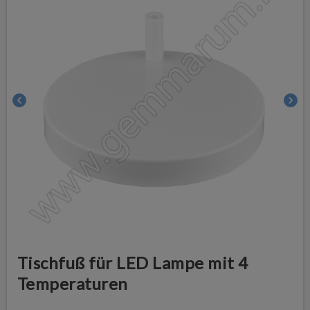
chevron_left
chevron_right
Tischfuß für LED Lampe mit 4
Temperaturen