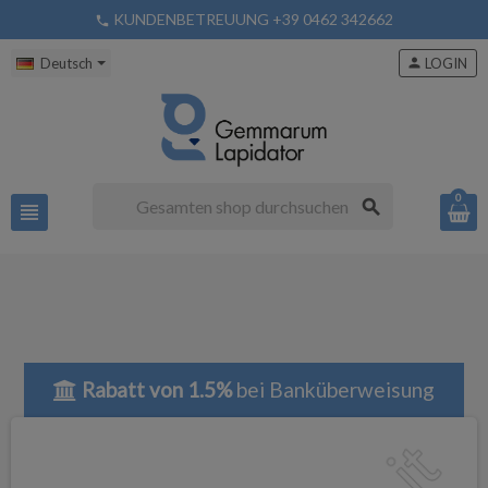
KUNDENBETREUUNG +39 0462 342662
phone
Deutsch
person
LOGIN
0
search
view_headline
Rabatt von 1.5%
bei Banküberweisung