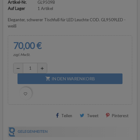
Artikel-Nr.
GL9509B
Auf Lager
1 Artikel
Eleganter, schwerer Tischfuß für LED Leuchte COD. GL9509LED -
weiß
70,00 €
zzgl. MwSt.
remove
add
IN DEN WARENKORB
shopping_cart
favorite_border
Teilen
Tweet
Pinterest
GELEGENHEITEN