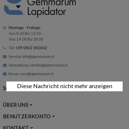
Montags - Freitags
Von 8.30 Bis 12.30
Von 14.00 Bis 18.00
Tel:
+39 0462 342662
Service: info@gemmarum.it
Verwaltung: vendite@gemmarum.it
Kurse: corsi@gemmarum.it
Diese Nachricht nicht mehr anzeigen
SOCIAL MEDIA
ÜBER UNS
BENUTZERKONTO
KONTAKT