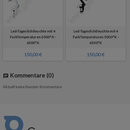
Led-Tageslichtleuchte mit 4
Led-Tageslichtleuchte mit 4
FarbTemperaturen 3000°K -
FarbTemperaturen 3000°K -
6500°K
6500°K
150,00 €
150,00 €
Kommentare
(0)
chat
Aktuell keine Kunden-Kommentare