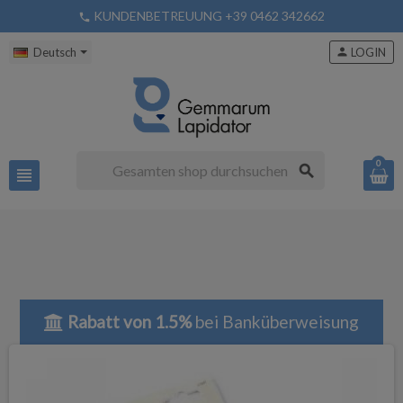
KUNDENBETREUUNG +39 0462 342662
phone
Deutsch
person
LOGIN
0
search
view_headline
Rabatt von 1.5%
bei Banküberweisung