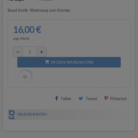
Bead Smith Werkzeug zum Knoten
16,00 €
zzgl. MwSt.
remove
add
IN DEN WARENKORB
shopping_cart
favorite_border
Teilen
Tweet
Pinterest
GELEGENHEITEN