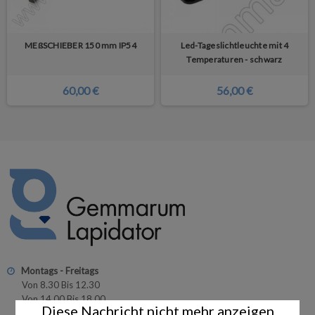
MEßSCHIEBER 150 mm IP54
Led-Tageslichtleuchte mit 4
Temperaturen - schwarz
60,00 €
56,00 €
Montags - Freitags
Von 8.30 Bis 12.30
Von 14.00 Bis 18.00
Diese Nachricht nicht mehr anzeigen