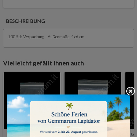
BESCHREIBUNG
100 Stk-Verpackung - Außenmaße: 4x6 cm
Vielleicht gefällt Ihnen auch
FLACHBEUTEL 6x8 cm mit 3
FLACHBEUTEL 10x15 cm mit
FLA