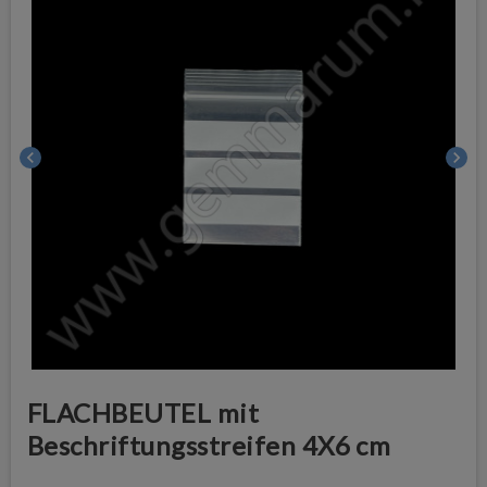
chevron_left
chevron_right
FLACHBEUTEL mit
Beschriftungsstreifen 4X6 cm