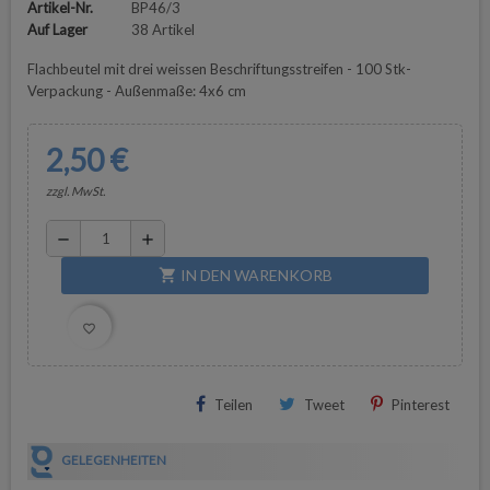
Artikel-Nr.
BP46/3
Auf Lager
38 Artikel
Flachbeutel mit drei weissen Beschriftungsstreifen - 100 Stk-
Verpackung - Außenmaße: 4x6 cm
2,50 €
zzgl. MwSt.
remove
add
IN DEN WARENKORB
shopping_cart
favorite_border
Teilen
Tweet
Pinterest
GELEGENHEITEN