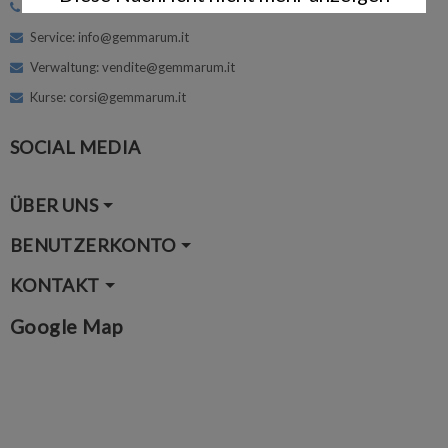
Tel:
+39 0462 342662
Service: info@gemmarum.it
Verwaltung: vendite@gemmarum.it
Kurse: corsi@gemmarum.it
SOCIAL MEDIA
ÜBER UNS
BENUTZERKONTO
KONTAKT
Google Map