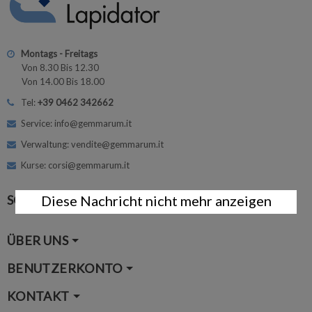
Montags - Freitags
Von 8.30 Bis 12.30
Von 14.00 Bis 18.00
Tel:
+39 0462 342662
Service: info@gemmarum.it
Verwaltung: vendite@gemmarum.it
Kurse: corsi@gemmarum.it
SOCIAL MEDIA
Diese Nachricht nicht mehr anzeigen
ÜBER UNS
BENUTZERKONTO
KONTAKT