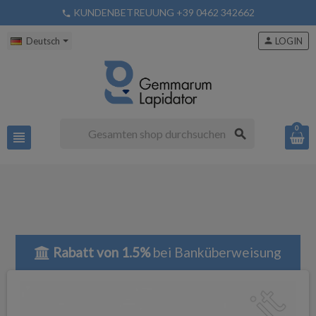
KUNDENBETREUUNG +39 0462 342662
phone
Deutsch
person
LOGIN
0
search
view_headline
Rabatt von 1.5%
bei Banküberweisung