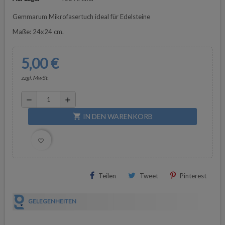
Gemmarum Mikrofasertuch ideal für Edelsteine
Maße: 24x24 cm.
5,00 €
zzgl. MwSt.
remove
add
IN DEN WARENKORB
shopping_cart
favorite_border
Teilen
Tweet
Pinterest
GELEGENHEITEN