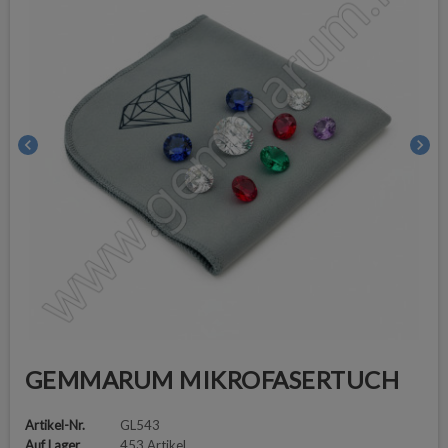
chevron_left
chevron_right
GEMMARUM MIKROFASERTUCH
Artikel-Nr.
GL543
Auf Lager
453 Artikel