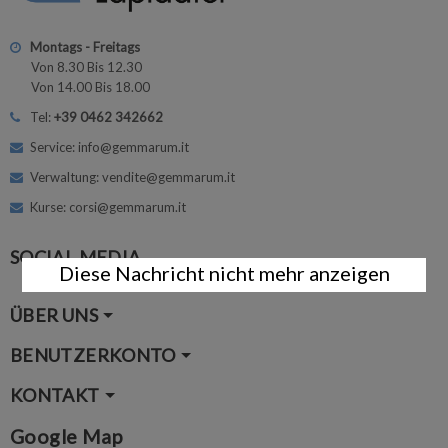
Montags - Freitags
Von 8.30 Bis 12.30
Von 14.00 Bis 18.00
Tel:
+39 0462 342662
Service: info@gemmarum.it
Verwaltung: vendite@gemmarum.it
Kurse: corsi@gemmarum.it
SOCIAL MEDIA
Diese Nachricht nicht mehr anzeigen
ÜBER UNS
BENUTZERKONTO
KONTAKT
Google Map