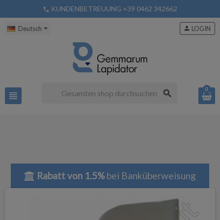
KUNDENBETREUUNG +39 0462 342662
phone
Deutsch
person
LOGIN
0
search
view_headline
Rabatt von 1.5%
bei Banküberweisung