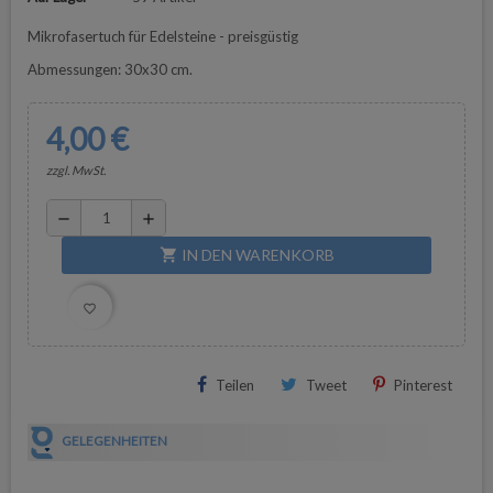
Mikrofasertuch für Edelsteine - preisgüstig
Abmessungen: 30x30 cm.
4,00 €
zzgl. MwSt.
remove
add
IN DEN WARENKORB
shopping_cart
favorite_border
Teilen
Tweet
Pinterest
GELEGENHEITEN