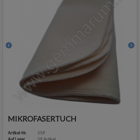
chevron_left
chevron_right
MIKROFASERTUCH
Artikel-Nr.
559
Auf Lager
59 Artikel