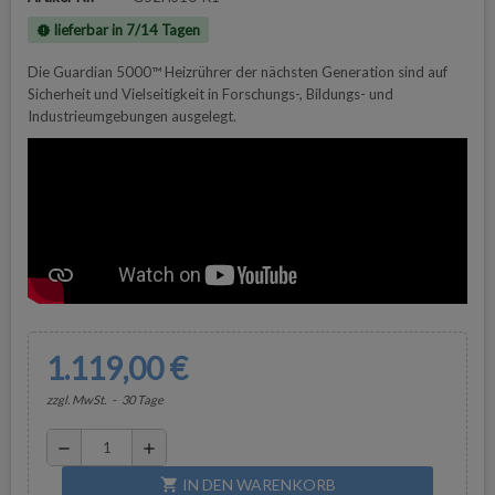
lieferbar in 7/14 Tagen
new_releases
Die Guardian 5000™ Heizrührer der nächsten Generation sind auf
Sicherheit und Vielseitigkeit in Forschungs-, Bildungs- und
Industrieumgebungen ausgelegt.
1.119,00 €
zzgl. MwSt.
30 Tage
remove
add
IN DEN WARENKORB
shopping_cart