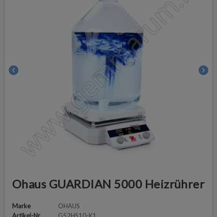
chevron_left
chevron_right
Ohaus GUARDIAN 5000 Heizrührer
Marke
OHAUS
Artikel-Nr.
G52HS10-K1