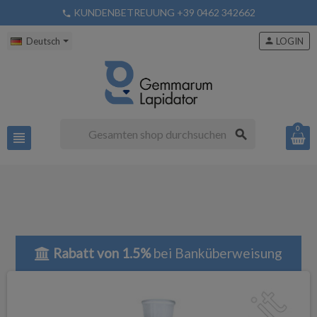
KUNDENBETREUUNG +39 0462 342662
phone
Deutsch
person
LOGIN
0
search
view_headline
Rabatt von 1.5%
bei Banküberweisung