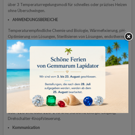
über 3 Temperaturregelungsmodi für schnelles oder präzises Heizen
ohne Überschwingen.
ANWENDUNGSBEREICHE
Temperaturempfindliche Chemie und Biologie, Wärmefixierung, pH-
Optimierung von Lösungen, Sterilisieren von Lösungen, endotherme
Reaktionen, Denaturierung von organischem Material, Proben- und
Lösungsvorbereitung, Puffer und Reagenzien auflösen,
Medienvorbereitung, Kochen.
ANZEIGE
Hintergrundbeleuchtetes LCD-Display mit weissen Zeichen,
integrierten grünen Heiz-/Rührstatus-Indikatoren und einer
sichtbaren gelben Warnanzeige für den Hinweis auf heisse
Oberfläche.
NETZANSCHLUSS
100–120 VAC oder 220–240 VAC 50/60 Hz Energie-Eingang,
Drehschalter-Knopfsteuerung.
Kommunication