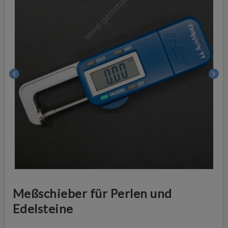
chevron_left
chevron_right
Meßschieber für Perlen und
Edelsteine