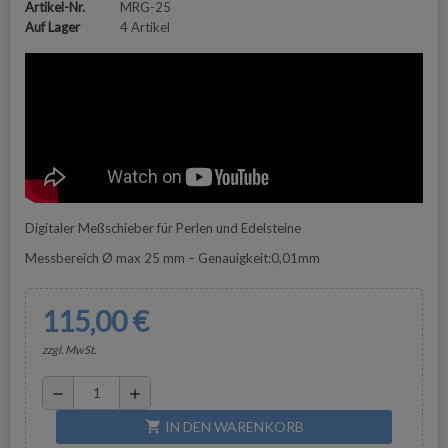
Artikel-Nr.
MRG-25
Auf Lager
4 Artikel
Digitaler Meßschieber für Perlen und Edelsteine
Messbereich Ø max 25 mm – Genauigkeit:0,01mm
115,00 €
zzgl. MwSt.
remove
add
IN DEN WARENKORB
shopping_cart