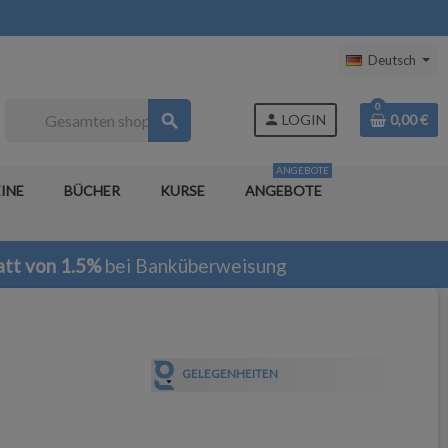
Deutsch
0
search
person
LOGIN
0,00 €
ANGEBOTE
INE
BÜCHER
KURSE
ANGEBOTE
tt von 1.5%
bei Banküberweisung
GELEGENHEITEN