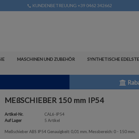
KUNDENBETREUUNG +39 0462 342662
phone
IE
MASCHINEN UND ZUBEHÖR
SYNTHETISCHE EDELSTE
Raba
MEßSCHIEBER 150 mm IP54
Artikel-Nr.
CAL6-IP54
Auf Lager
5 Artikel
Meßschieber ABS IP54 Genauigkeit: 0,01 mm. Messbereich: 0 - 150 mm.