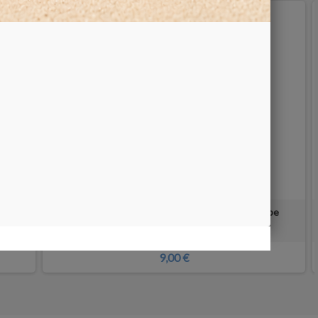
 Rand
Metalldose 4X4x1.5 cm - matte silberne Farbe
9,00 €