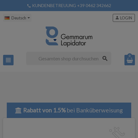
KUNDENBETREUUNG +39 0462 342662
phone
Deutsch
person
LOGIN
0
search
view_headline
Rabatt von 1.5%
bei Banküberweisung