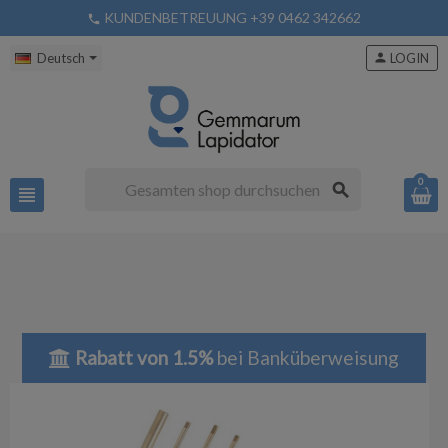
KUNDENBETREUUNG +39 0462 342662
phone
Deutsch
person
LOGIN
0
search
view_headline
Rabatt von 1.5%
bei Banküberweisung