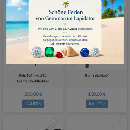
BohrSpühlkopf für
Bohrspühlkopf
Diamanthohlbohrer
250,00 €
138,00 €
KAUFEN
KAUFEN