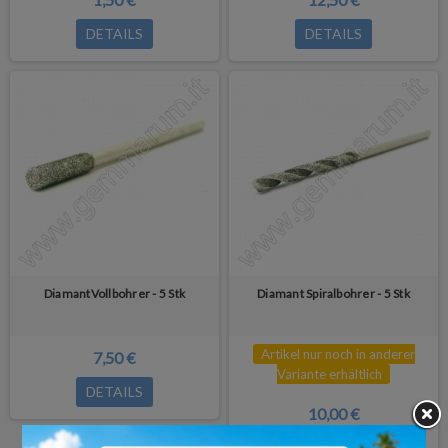
DETAILS
DETAILS
DiamantVollbohrer - 5 Stk
Diamant Spiralbohrer - 5 Stk
Artikel nur noch in anderer
7,50 €
Variante erhältlich
DETAILS
10,00 €
DETAILS