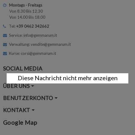
Montags - Freitags
Von 8.30 Bis 12.30
Von 14.00 Bis 18.00
Tel:
+39 0462 342662
Service: info@gemmarum.it
Verwaltung: vendite@gemmarum.it
Kurse: corsi@gemmarum.it
SOCIAL MEDIA
Diese Nachricht nicht mehr anzeigen
ÜBER UNS
BENUTZERKONTO
KONTAKT
Google Map