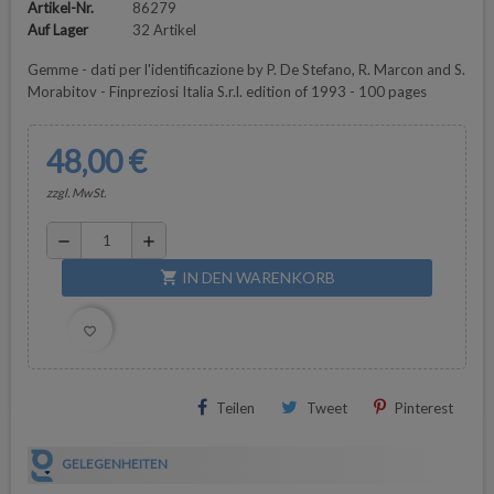
Artikel-Nr.
86279
Auf Lager
32 Artikel
Gemme - dati per l'identificazione by P. De Stefano, R. Marcon and S.
Morabitov - Finpreziosi Italia S.r.l. edition of 1993 - 100 pages
48,00 €
zzgl. MwSt.
remove
add
IN DEN WARENKORB
shopping_cart
favorite_border
Teilen
Tweet
Pinterest
GELEGENHEITEN