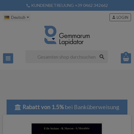
KUNDENBETREUUNG +39 0462 342662
phone
Deutsch
person
LOGIN
0
search
view_headline
Rabatt von 1.5%
bei Banküberweisung