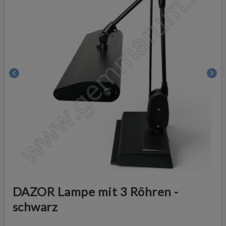
chevron_left
chevron_right
DAZOR Lampe mit 3 Röhren -
schwarz