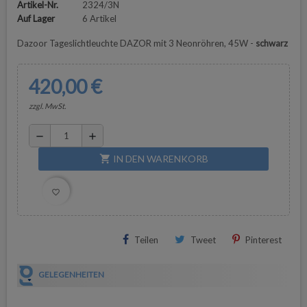
Artikel-Nr.
2324/3N
Auf Lager
6 Artikel
Dazoor Tageslichtleuchte DAZOR mit 3 Neonröhren, 45W -
schwarz
420,00 €
zzgl. MwSt.
remove
add
IN DEN WARENKORB
shopping_cart
favorite_border
Teilen
Tweet
Pinterest
GELEGENHEITEN