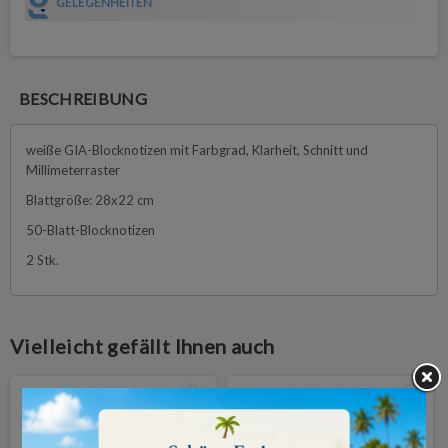
GELEGENHEITEN
BESCHREIBUNG
weiße GIA-Blocknotizen mit Farbgrad, Klarheit, Schnitt und
Millimeterraster
Blattgröße: 28x22 cm
50-Blatt-Blocknotizen
2 Stk.
Vielleicht gefällt Ihnen auch