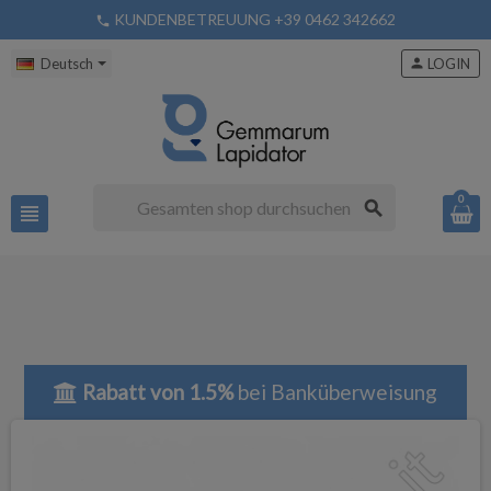
KUNDENBETREUUNG +39 0462 342662
phone
Deutsch
person
LOGIN
0
search
view_headline
Rabatt von 1.5%
bei Banküberweisung