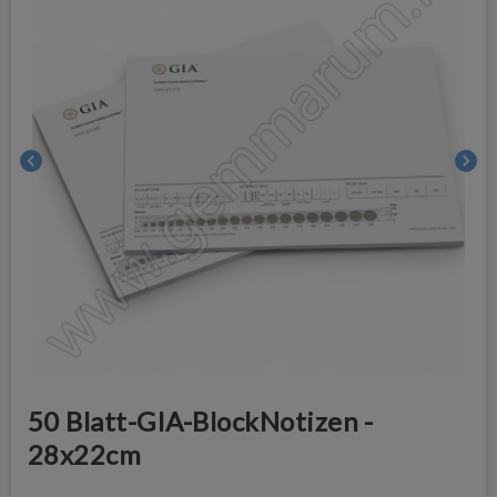
chevron_left
chevron_right
50 Blatt-GIA-BlockNotizen -
28x22cm