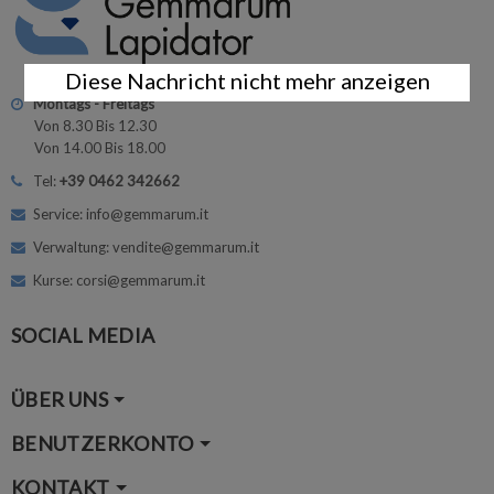
Diese Nachricht nicht mehr anzeigen
Montags - Freitags
Von 8.30 Bis 12.30
Von 14.00 Bis 18.00
Tel:
+39 0462 342662
Service: info@gemmarum.it
Verwaltung: vendite@gemmarum.it
Kurse: corsi@gemmarum.it
SOCIAL MEDIA
ÜBER UNS
BENUTZERKONTO
KONTAKT