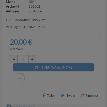
Marke
GIA
Artikel-Nr.
506002
Auf Lager
23 Artikel
GIA-Blocknotizen 28x22 cm
Packung zu 50 Seiten - 2 Stk.
20,00 €
zzgl. MwSt.
remove
add
IN DEN WARENKORB
shopping_cart
favorite_border
Teilen
Tweet
Pinterest