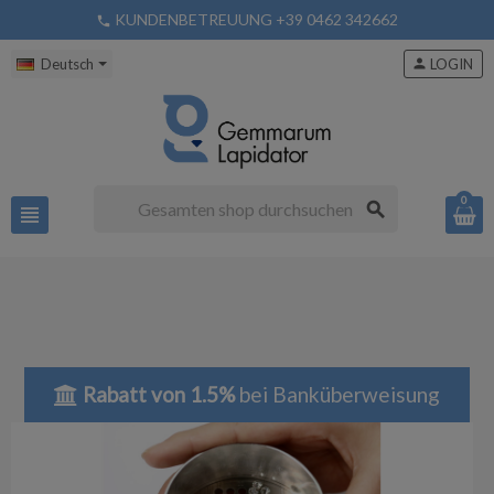
KUNDENBETREUUNG +39 0462 342662
phone
Deutsch
person
LOGIN
0
search
view_headline
Rabatt von 1.5%
bei Banküberweisung