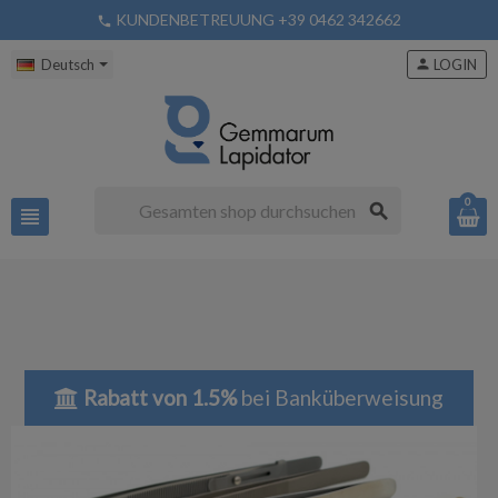
KUNDENBETREUUNG +39 0462 342662
phone
Deutsch
person
LOGIN
0
search
view_headline
Rabatt von 1.5%
bei Banküberweisung