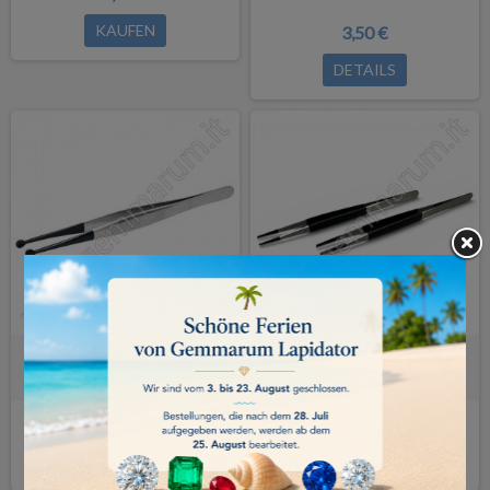
KAUFEN
3,50 €
DETAILS
Perlen Pinzette
Edelstein Pinzetten - gummiert
2Stk
8,00 €
10,00 €
KAUFEN
KAUFEN