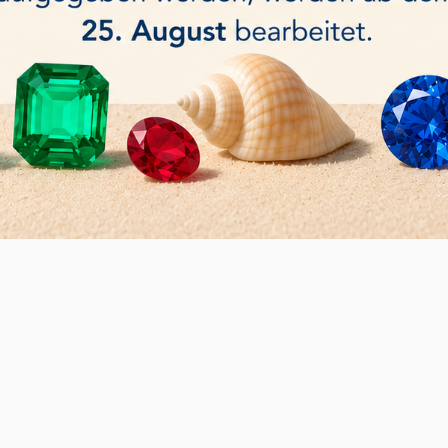
lzit-Dichroskop aus Aluminium
DICHROSKOP mit Calcit-
45,00 €
KAUFEN
ikel(n)