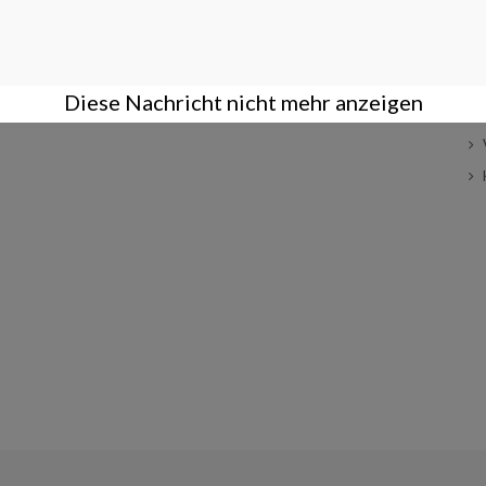
ÜBER UNS
BENUTZERKONTO
K
Geschäftsbedingungen
Anmelden
Über uns
Registrieren
Diese Nachricht nicht mehr anzeigen
Datenschutz