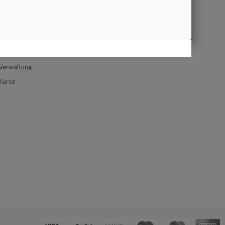
Google Map
ONTAKT
Kontaktformular
Zufahrtsplan
Service
Verwaltung
Kurse