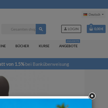
Deutsch
0
search
person
LOGIN
0,00 €
ANGEBOTE
INE
BÜCHER
KURSE
ANGEBOTE
tt von 1.5%
bei Banküberweisung