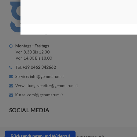
Montags - Freitags
Von 8.30 Bis 12.30
Von 14.00 Bis 18.00
Tel:
+39 0462 342662
Service: info@gemmarum.it
Verwaltung: vendite@gemmarum.it
Kurse: corsi@gemmarum.it
SOCIAL MEDIA
Rücksendungen und Widerruf
Copyright © 2026
Gemmarum Lapidator Srl
| www.gemmarum.it