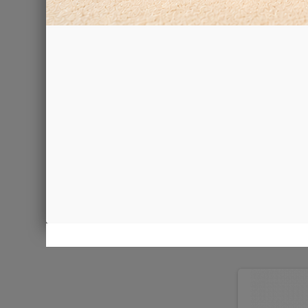
JUWELI
740,00 €