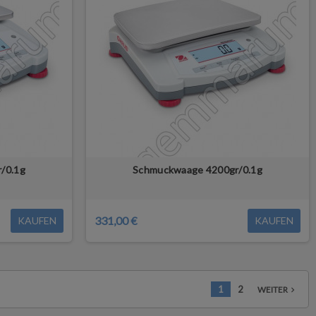
/0.1g
Schmuckwaage 4200gr/0.1g
331,00 €
KAUFEN
KAUFEN
1
2
WEITER
navigate_next