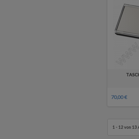
TASC
70,00 €
1 - 12 von 13 A