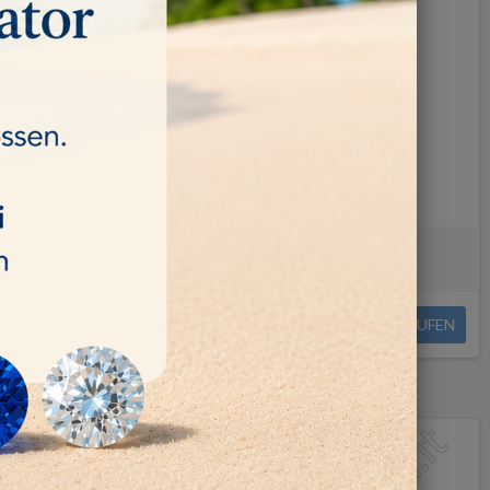
0/0.01 g
TASCHENWAAGE 500/0.1 g
42,40 €
KAUFEN
DETAILS
NICHT AUF LAGER