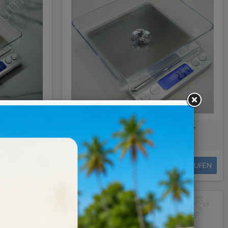
0.1 g
TASCHENWAAGE 500 g/0.01gr
16,00 €
KAUFEN
KAUFEN