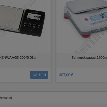
HENWAAGE 200/0.01gr
Schmuckwaage 2200gr
307,00 €
KAUFEN
rtikel(n)