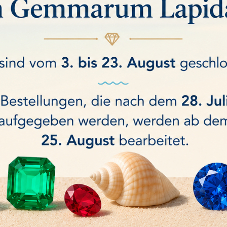
IERWAAGE 6000/0.1gr
TASCHENWAAGE Ohaus 10
Nicht auf Lager
KAUFEN
46,70 €