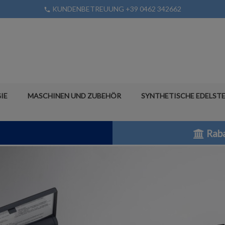
KUNDENBETREUUNG +39 0462 342662
phone
IE
MASCHINEN UND ZUBEHÖR
SYNTHETISCHE EDELSTE
Raba