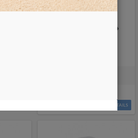
00/0.01gr
TASCHENWAAGE 100/0.01gr
Nicht auf Lager
KAUFEN
25,00 €
DETAILS