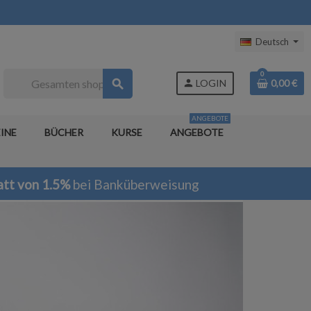
Deutsch
0
search
person
LOGIN
0,00 €
ANGEBOTE
INE
BÜCHER
KURSE
ANGEBOTE
tt von 1.5%
bei Banküberweisung