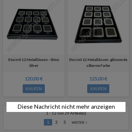
Etui mit 12 MetallDosen - Shiny
Etui mit 12 Metalldosen- glänzende
Silver
silberne Farbe
120,00 €
125,00 €
KAUFEN
KAUFEN
Diese Nachricht nicht mehr anzeigen
1 - 12 von 29 Artikel(n)
1
2
3
WEITER
navigate_next