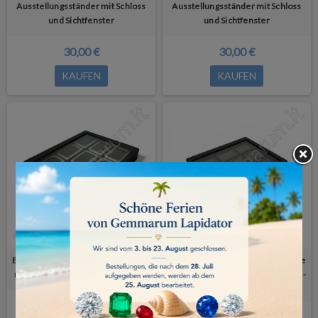
Ausstellungsständer mit Schloss
Ausstellungsständer mit Schloss
und Sichtfenster
und Sichtfenster
30,00 €
30,00 €
KAUFEN
KAUFEN
Elegante abschließbare Holzvitrine
Elegante abschließbare Holzvitrine
mit Sichtfenster - 9 Edelsteidosen
mit Sichtfenster - 9 Edelsteidosen -
schwarz
120,00 €
120,00 €