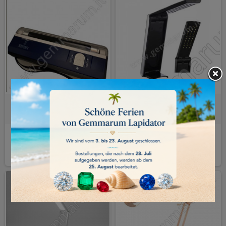
UV-TASCHENLAMPE - langwellig
LED-LEUCHTE FLIP-L
20,00 €
80,00 €
KAUFEN
KAUFEN